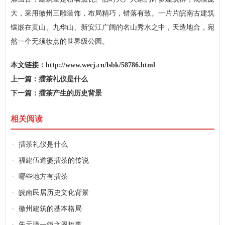
大，采用徽州三雕装饰，布局精巧，错落有致。一片片皖南古建筑
镶嵌在黄山、九华山、新安江广阔的名山秀水之中，天造地合，宛
然一个无须妆点的世界级公园。
本文链接：
http://www.wecj.cn/lsbk/58786.html
上一篇：
擂茶礼仪是什么
下一篇：
擂茶产生的历史背景
相关阅读
擂茶礼仪是什么
福建伍道婆擂茶的传说
哪些地方有擂茶
皖南民居历史文化背景
徽州建筑的基本格局
朱元璋一饭之恩故事