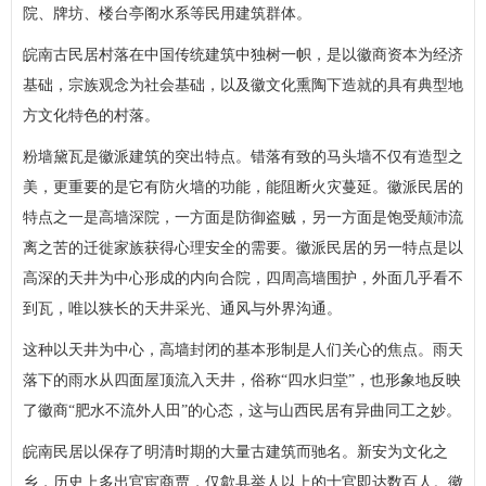
院、牌坊、楼台亭阁水系等民用建筑群体。
皖南古民居村落在中国传统建筑中独树一帜，是以徽商资本为经济
基础，宗族观念为社会基础，以及徽文化熏陶下造就的具有典型地
方文化特色的村落。
粉墙黛瓦是徽派建筑的突出特点。错落有致的马头墙不仅有造型之
美，更重要的是它有防火墙的功能，能阻断火灾蔓延。徽派民居的
特点之一是高墙深院，一方面是防御盗贼，另一方面是饱受颠沛流
离之苦的迁徙家族获得心理安全的需要。徽派民居的另一特点是以
高深的天井为中心形成的内向合院，四周高墙围护，外面几乎看不
到瓦，唯以狭长的天井采光、通风与外界沟通。
这种以天井为中心，高墙封闭的基本形制是人们关心的焦点。雨天
落下的雨水从四面屋顶流入天井，俗称“四水归堂”，也形象地反映
了徽商“肥水不流外人田”的心态，这与山西民居有异曲同工之妙。
皖南民居以保存了明清时期的大量古建筑而驰名。新安为文化之
乡，历史上多出官宦商贾，仅歙县举人以上的士官即达数百人。徽