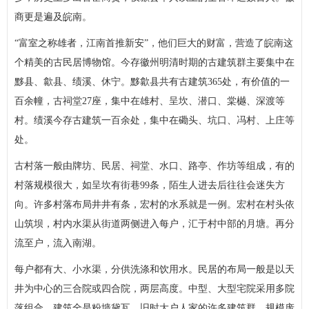
商更是遍及皖南。
“富室之称雄者，江南首推新安”，他们巨大的财富，营造了皖南这
个精美的古民居博物馆。今存徽州明清时期的古建筑群主要集中在
黟县、歙县、绩溪、休宁。黟歙县共有古建筑365处，有价值的一
百余幢，古祠堂27座，集中在雄村、呈坎、潜口、棠樾、深渡等
村。绩溪今存古建筑一百余处，集中在磡头、坑口、冯村、上庄等
处。
古村落一般由牌坊、民居、祠堂、水口、路亭、作坊等组成，有的
村落规模很大，如呈坎有街巷99条，陌生人进去后往往会迷失方
向。许多村落布局井井有条，宏村的水系就是一例。宏村在村头依
山筑坝，村内水渠从街道两侧进入每户，汇于村中部的月塘。再分
流至户，流入南湖。
每户都有大、小水渠，分供洗涤和饮用水。民居的布局一般是以天
井为中心的三合院或四合院，两层高度。中型、大型宅院采用多院
落组合，建筑全是粉墙黛瓦。旧时大户人家的许多建筑群，规模庞