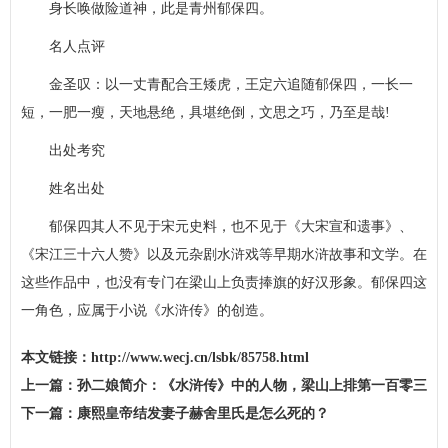
身长唤做险道神，此是青州郁保四。
名人点评
金圣叹：以一丈青配合王矮虎，王定六追随郁保四，一长一
短，一肥一瘦，天地悬绝，具堪绝倒，文思之巧，乃至是哉!
出处考究
姓名出处
郁保四其人不见于宋元史料，也不见于《大宋宣和遗事》、
《宋江三十六人赞》以及元杂剧水浒戏等早期水浒故事和文学。在
这些作品中，也没有专门在梁山上负责捧旗的好汉形象。郁保四这
一角色，应属于小说《水浒传》的创造。
本文链接：
http://www.wecj.cn/lsbk/85758.html
上一篇：
孙二娘简介：《水浒传》中的人物，梁山上排第一百零三
位
下一篇：
康熙皇帝结发妻子赫舍里氏是怎么死的？