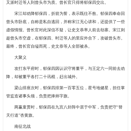
又派时迁等人到曾头市为质。曾长官只得将郁保四交出。
宋江却劝降郁保四，折箭为誓，表示既往不咎。郁保四奉命回
曾头市卧底，自称是私自逃回，并称宋江无心讲和，还提供了一些
虚假情报。曾长官对此深信不疑，让史文恭率人前去劫寨。宋江则
趁曾头市空虚，在郁保四、时迁等人的里应外合下，攻破曾头市。
最终，曾长官自缢而死，史文恭等人全部被杀。
大聚义
攻打东平府时，郁保四因认识守将董平，与王定六一同前去劝
降，却被董平各打二十讯棍，赶出城外。
梁山排座次时，郁保四排第一百零五位，星号地健星，担任掌
管监造诸事头领，负责把捧帅字旗。
两赢童贯时，郁保四在九宫八卦阵中居于中军，负责把守“替
天行道”杏黄旗。
南征北战