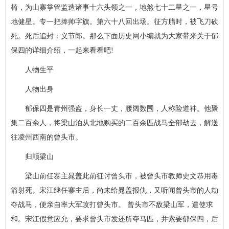
椅，为山寨掌管监造诸事十六头领之一，地煞七十二星之一，星号
地健星。专一把捧帅字旗。第六十八回出场。征方腊时，被飞刀砍
死。死后追封：义节郎。那么下面
历史
网小编就为大家带来关于郁
保四的详细介绍，一起来看看吧!
人物生平
人物出身
郁保四是青州强盗，身长一丈，腰阔数围，人称险道神。他聚
集二百余人，将梁山泊从北地购买的二百余匹战马全部劫去，解送
往凌州西南的曾头市。
归顺梁山
梁山前任寨主晁盖此前征讨曾头市，被曾头市教师史文恭用毒
箭射死。宋江继任寨主后，尚未给晁盖报仇，又听闻曾头市的人劫
夺战马，便亲自率大军攻打曾头市。 曾头市不敌梁山军，遣使求
和。宋江假意应允，要求曾头市发还所夺马匹，并索要郁保四，后