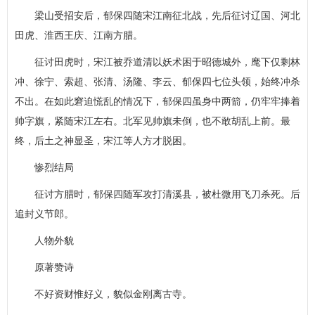
梁山受招安后，郁保四随宋江南征北战，先后征讨辽国、河北
田虎、淮西王庆、江南方腊。
征讨田虎时，宋江被乔道清以妖术困于昭德城外，麾下仅剩林
冲、徐宁、索超、张清、汤隆、李云、郁保四七位头领，始终冲杀
不出。在如此窘迫慌乱的情况下，郁保四虽身中两箭，仍牢牢捧着
帅字旗，紧随宋江左右。北军见帅旗未倒，也不敢胡乱上前。最
终，后土之神显圣，宋江等人方才脱困。
惨烈结局
征讨方腊时，郁保四随军攻打清溪县，被杜微用飞刀杀死。后
追封义节郎。
人物外貌
原著赞诗
不好资财惟好义，貌似金刚离古寺。