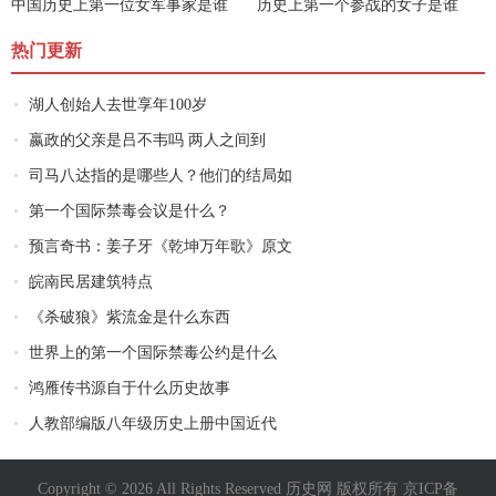
中国历史上第一位女军事家是谁
历史上第一个参战的女子是谁
热门更新
湖人创始人去世享年100岁
嬴政的父亲是吕不韦吗 两人之间到
司马八达指的是哪些人？他们的结局如
第一个国际禁毒会议是什么？
预言奇书：姜子牙《乾坤万年歌》原文
皖南民居建筑特点
《杀破狼》紫流金是什么东西
世界上的第一个国际禁毒公约是什么
鸿雁传书源自于什么历史故事
人教部编版八年级历史上册中国近代
Copyright © 2026 All Rights Reserved 历史网 版权所有
京ICP备