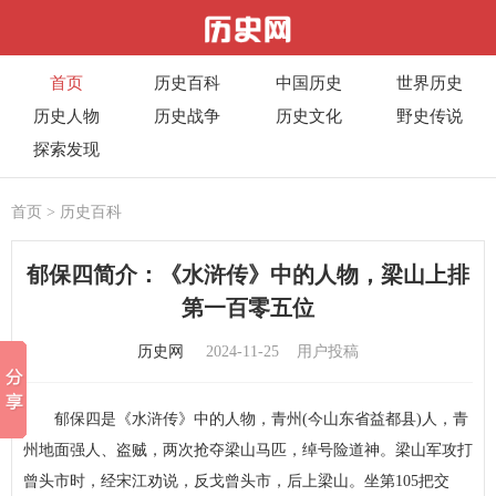
首页
历史百科
中国历史
世界历史
历史人物
历史战争
历史文化
野史传说
探索发现
首页
>
历史百科
郁保四简介：《水浒传》中的人物，梁山上排
第一百零五位
历史网
2024-11-25
用户投稿
郁保四是《水浒传》中的人物，青州(今山东省益都县)人，青
州地面强人、盗贼，两次抢夺梁山马匹，绰号险道神。梁山军攻打
曾头市时，经宋江劝说，反戈曾头市，后上梁山。坐第105把交