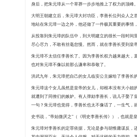
身后，把朱元璋从一个草莽一步步地推上了权力的顶峰
大明王朝建立后，朱元璋大封功臣，李善长位列众人之
地站在朱元璋一边之外，他还做了一件极其重要的事情
从投靠到朱元璋的队伍中，到大明建立的很长一段时间
尽心尽力，不敢有丝毫怠慢。然而，就在李善长受到皇
朱元璋不太信任李善长了。因为李善长权力越来越大，
也对朱元璋不像以前那么谦卑和恭敬了。
洪武九年，朱元璋把自己的女儿临安公主嫁给了李善长
朱元璋这个女儿虽然是皇帝的女儿，却根本没有大小姐
就遭到了同僚们的嫉妒。有人弹劾李善长，说儿子娶了
一句？朱元璋也觉得，李善长也太不像话了，一生气，就扣
史书说，”帝始微厌之”（《明史李善长传》），也就是
朱元璋对李善长的定罪依据，无论是参与胡惟庸谋反，
其中漏洞百出，无法令人信服。对于这样的无力指控，