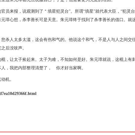
官员来报，说观测到了＂填星犯灵台”。所谓“填星”就代表大臣，“犯灵台
朱元璋心想，杀李善长可是天意。朱元璋终于找到了杀李善长的借口。就
，您杀人太多太滥，这会有伤和气的。他说这个和气，不是人与人之间交
完之后没吱声。
的棍，让太子捡起来。太子为难，不知如何是好。朱元璋就说，这棍上有
坏人，我把内部整理清楚了， 你才好当家啊。
实动机。
fd7ea10d29366f.html