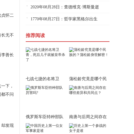
2020年08月28日：查德维克·博斯曼逝
忠贞怀二
1770年08月27日：哲学家黑格尔出生
善长无不
推荐阅读
而李善长
七战七捷的名将卫
蒲松龄究竟是哪个民
这一下，
青，死后儿子就被皇
族的？蒲松龄身世
问都不问
俄罗斯车臣特种部队
南唐与后周之间存在
厉害吗?
哪些差异和共同
，却发现