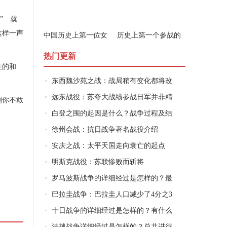
” 就
这样一声
中国历史上第一位女
历史上第一个参战的
军事家是谁
女子是谁
热门更新
往的和
东西魏沙苑之战：战局稍有变化都将改
远东战役：苏夸大战绩参战日军并非精
刺你不敢
白登之围的起因是什么？战争过程及结
徐州会战：抗日战争著名战役介绍
安庆之战：太平天国走向衰亡的起点
明斯克战役：苏联惨败而斩将
罗马波斯战争的详细经过是怎样的？最
巴拉圭战争：巴拉圭人口减少了4分之3
十日战争的详细经过是怎样的？有什么
法越战争详细经过是怎样的？总共进行