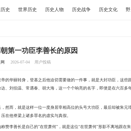
国历史
世界历史
历史人物
历史战争
历史文化
野
明朝第一功臣李善长的原因
史网
2026-07-04
用户投稿
尊皇帝的华丽转身，登基之后他迫切需要做的一件事，就是大封功臣，这些
徐达、刘伯温、常遇春、胡大海，这一个个响亮的名字，即便是在六百多
长，然而，就是这样一位一度身居宰相高位的头号大功臣，最后却被朱元
，压在他脊梁上诸多罪名的虚实与真假。
称赞李善长是自己的”在世萧何”，就是这位“在世萧何”形影不离地跟在