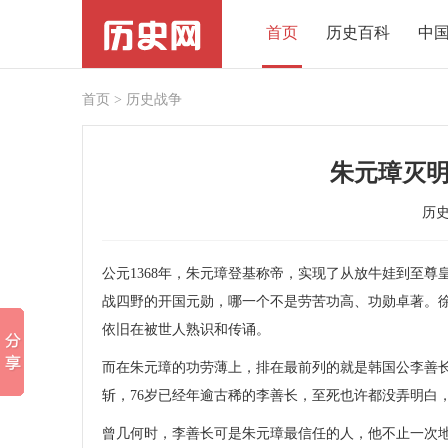
首页
历史百科
中
首页
>
历史战争
朱元璋灭
历
公元1368年，朱元璋登基称帝，实现了从放牛娃到至
战四野的开国元勋，哪一个不是劳苦功高、功勋卓著。
依旧在被世人熟识和传诵。
而在朱元璋的功劳薄上，排在最前列的就是韩国公李善
斩，76岁已经年逾古稀的李善长，至死也许都没弄明白
曾几何时，李善长可是朱元璋最信任的人，他不止一次地