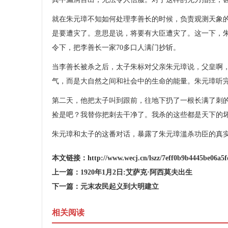
就在朱元璋不知如何处理李善长的时候，负责观测天象的
是要遭灾了。意思是说，将要有大臣遭灾了。这一下，
令下，把李善长一家70多口人满门抄斩。
当李善长被杀之后，太子朱标对父亲朱元璋说，父皇啊
气，而是大自然之间和社会中的生命的能量。朱元璋听
第二天，他把太子叫到跟前，往地下扔了一根长满了刺
捡是吧？我替你把刺去干净了。我杀的这些都是天下的
朱元璋和太子的这番对话，暴露了朱元璋滥杀功臣的真
本文链接：
http://www.wecj.cn/lszz/7eff0b9b4445be06a5
上一篇：
1920年1月2日:艾萨克·阿西莫夫出生
下一篇：
元末农民起义到大明建立
相关阅读