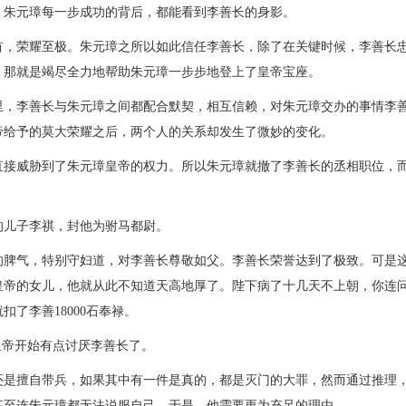
。朱元璋每一步成功的背后，都能看到李善长的身影。
首，荣耀至极。朱元璋之所以如此信任李善长，除了在关键时候，李善长
，那就是竭尽全力地帮助朱元璋一步步地登上了皇帝宝座。
里，李善长与朱元璋之间都配合默契，相互信赖，对朱元璋交办的事情李
帝给予的莫大荣耀之后，两个人的关系却发生了微妙的变化。
直接威胁到了朱元璋皇帝的权力。所以朱元璋就撤了李善长的丞相职位，
的儿子李祺，封他为驸马都尉。
的脾气，特别守妇道，对李善长尊敬如父。李善长荣誉达到了极致。可是
皇帝的女儿，他就从此不知道天高地厚了。陛下病了十几天不上朝，你连
了李善18000石奉禄。
皇帝开始有点讨厌李善长了。
还是擅自带兵，如果其中有一件是真的，都是灭门的大罪，然而通过推理
甚至连朱元璋都无法说服自己，于是，他需要更为充足的理由。