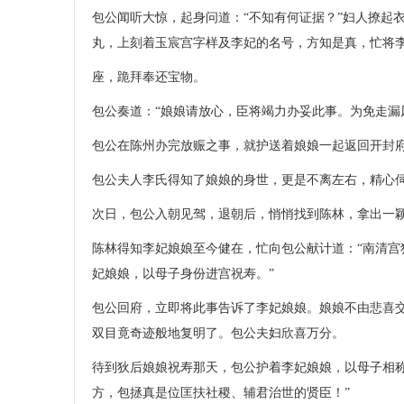
包公闻听大惊，起身问道：“不知有何证据？”妇人撩起
丸，上刻着玉宸宫字样及李妃的名号，方知是真，忙将
座，跪拜奉还宝物。
包公奏道：“娘娘请放心，臣将竭力办妥此事。为免走漏
包公在陈州办完放赈之事，就护送着娘娘一起返回开封
包公夫人李氏得知了娘娘的身世，更是不离左右，精心
次日，包公入朝见驾，退朝后，悄悄找到陈林，拿出一
陈林得知李妃娘娘至今健在，忙向包公献计道：“南清
妃娘娘，以母子身份进宫祝寿。”
包公回府，立即将此事告诉了李妃娘娘。娘娘不由悲喜
双目竟奇迹般地复明了。包公夫妇欣喜万分。
待到狄后娘娘祝寿那天，包公护着李妃娘娘，以母子相
方，包拯真是位匡扶社稷、辅君治世的贤臣！”