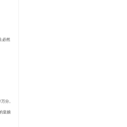
上必然
异万分。
的皇娘