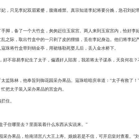
李妃，只见李妃双眉紧蹙，腹痛难禁。真宗知道李妃将要分娩，急召刘妃
了手脚，备了一个大竹盒，匆匆赶往玉宸宫。两人来到玉宸宫内，恰好李
忙乱之际，取出竹盒中的一只剥了皮的狸猫，丢在李妃身边。他们将李妃
人寇珠将竹盒带到销金亭，用裙绦勒死婴儿后，丢入金水桥下。
嗣，好不容易李妃生了太子，偏遇奸人陷害，我若将太子谋杀，天良何在？
太监陈林，他奉旨到御花园采办果品。寇珠暗暗庆幸道：“太子有救了！
，忙把太子装入采办果品的宫盒内。
槐拦住。
盒子住哪里去？里面装着什么东西从实说来。”
园采办果品，给南清宫八大王上寿。娘娘若是不信，可开启皇封查看。”