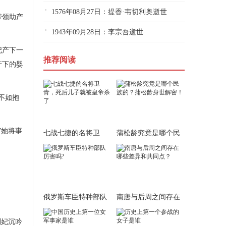
1576年08月27日：提香·韦切利奥逝世
带领助产
1943年09月28日：李宗吾逝世
妃产下一
推荐阅读
产下的婴
不如抱
”她将事
七战七捷的名将卫
蒲松龄究竟是哪个民
青，死后儿子就被皇
族的？蒲松龄身世
俄罗斯车臣特种部队
南唐与后周之间存在
厉害吗?
哪些差异和共同
刘妃沉吟