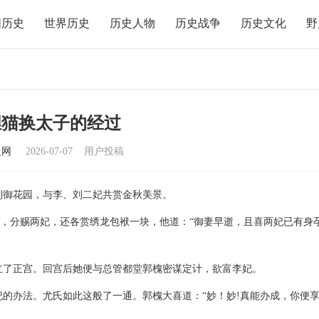
国历史
世界历史
历史人物
历史战争
历史文化
野
狸猫换太子的经过
史网
2026-07-07
用户投稿
到御花园，与李、刘二妃共赏金秋美景。
金丸，分赐两妃，还各赏绣龙包袱一块，他道：“御妻早逝，且喜两妃已有身
立了正宫。回宫后她便与总管都堂郭槐密谋定计，欲富李妃。
的办法。尤氏如此这般了一通。郭槐大喜道：“妙！妙!真能办成，你便