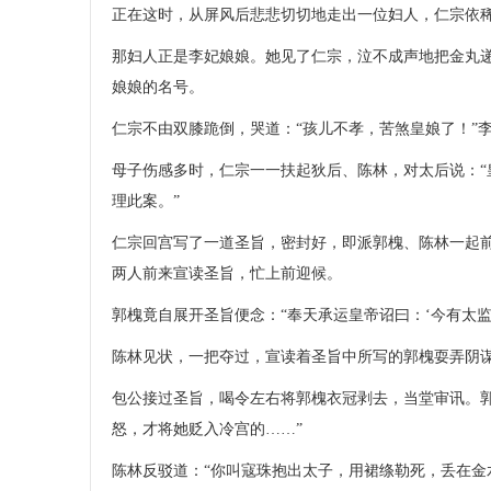
正在这时，从屏风后悲悲切切地走出一位妇人，仁宗依
那妇人正是李妃娘娘。她见了仁宗，泣不成声地把金丸
娘娘的名号。
仁宗不由双膝跪倒，哭道：“孩儿不孝，苦煞皇娘了！”
母子伤感多时，仁宗一一扶起狄后、陈林，对太后说：“
理此案。”
仁宗回宫写了一道圣旨，密封好，即派郭槐、陈林一起
两人前来宣读圣旨，忙上前迎候。
郭槐竟自展开圣旨便念：“奉天承运皇帝诏曰：‘今有太
陈林见状，一把夺过，宣读着圣旨中所写的郭槐耍弄阴
包公接过圣旨，喝令左右将郭槐衣冠剥去，当堂审讯。
怒，才将她贬入冷宫的……”
陈林反驳道：“你叫寇珠抱出太子，用裙绦勒死，丢在金