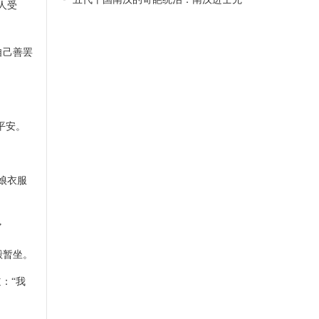
人受
自己善罢
平安。
娘衣服
”
殿暂坐。
：“我