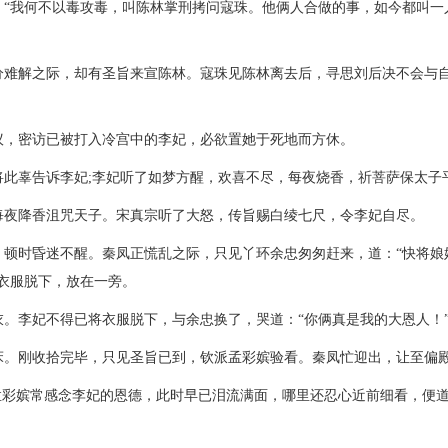
：“我何不以毒攻毒，叫陈林掌刑拷问寇珠。他俩人合做的事，如今都叫一
分难解之际，却有圣旨来宣陈林。寇珠见陈林离去后，寻思刘后决不会与
议，密访已被打入冷宫中的李妃，必欲置她于死地而方休。
此辜告诉李妃;李妃听了如梦方醒，欢喜不尽，每夜烧香，祈菩萨保太子
每夜降香沮咒天子。宋真宗听了大怒，传旨赐白绫七尺，令李妃自尽。
，顿时昏迷不醒。秦凤正慌乱之际，只见丫环余忠匆匆赶来，道：“快将娘
衣服脱下，放在一旁。
。李妃不得已将衣服脱下，与余忠换了，哭道：“你俩真是我的大恩人！
床。刚收拾完毕，只见圣旨已到，钦派孟彩嫔验看。秦凤忙迎出，让至偏
孟彩嫔常感念李妃的恩德，此时早已泪流满面，哪里还忍心近前细看，便道