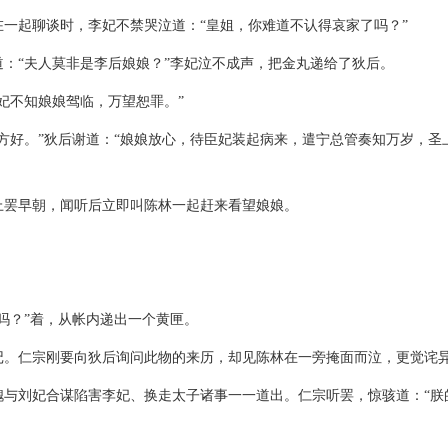
一起聊谈时，李妃不禁哭泣道：“皇姐，你难道不认得哀家了吗？”
：“夫人莫非是李后娘娘？”李妃泣不成声，把金丸递给了狄后。
妃不知娘娘驾临，万望恕罪。”
方好。”狄后谢道：“娘娘放心，待臣妃装起病来，遣宁总管奏知万岁，圣
上罢早朝，闻听后立即叫陈林一起赶来看望娘娘。
吗？”着，从帐内递出一个黄匣。
记。仁宗刚要向狄后询问此物的来历，却见陈林在一旁掩面而泣，更觉诧
槐与刘妃合谋陷害李妃、换走太子诸事一一道出。仁宗听罢，惊骇道：“朕