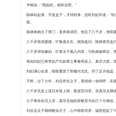
半晌说：“既如此，就快去吧。”
陈林站起身，手提盒子，才待转身，忽听刘妃叫道：“转
疑。
陈林匆匆出了禁门，直奔南清宫。他见了八千岁，便双
八千岁觉得蹊跷，忙唤退左右，细加盘问。陈林将宫盒打
八千岁得知缘由，忙将太子抱入内室，与狄娘娘商议，
谁知刘妃已将李妃产出妖孽之事奏明圣上。真宗大怒，
刘妃满心欢喜，暗暗重赏了郭槐与尤氏。到了足月临盆
不料，过了六年，刘后所生之子，竟得病一命呜呼，宋
八千岁见皇上连日未曾上朝，新进宫问安。宋真宗从聊
公子奉命应召入宫，真宗见他的容貌竟与自己十分相似
刘后见太子模样酷似天子，心中暗暗诧异，猛然想起了