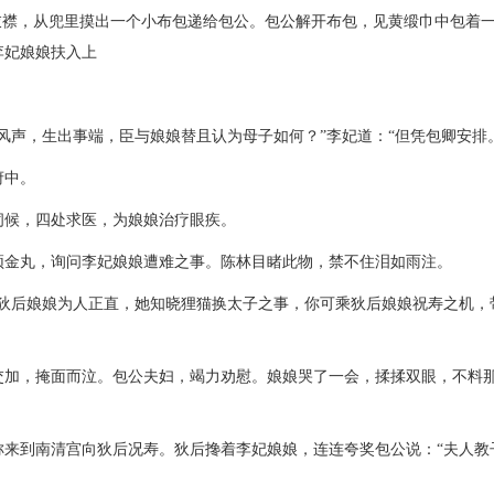
衣襟，从兜里摸出一个小布包递给包公。包公解开布包，见黄缎巾中包着
李妃娘娘扶入上
风声，生出事端，臣与娘娘替且认为母子如何？”李妃道：“但凭包卿安排
府中。
伺候，四处求医，为娘娘治疗眼疾。
颖金丸，询问李妃娘娘遭难之事。陈林目睹此物，禁不住泪如雨注。
宫狄后娘娘为人正直，她知晓狸猫换太子之事，你可乘狄后娘娘祝寿之机，
交加，掩面而泣。包公夫妇，竭力劝慰。娘娘哭了一会，揉揉双眼，不料
称来到南清宫向狄后况寿。狄后搀着李妃娘娘，连连夸奖包公说：“夫人教