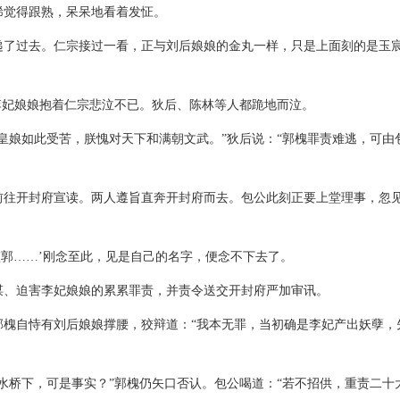
稀觉得跟熟，呆呆地看着发怔。
递了过去。仁宗接过一看，正与刘后娘娘的金丸一样，只是上面刻的是玉
李妃娘娘抱着仁宗悲泣不已。狄后、陈林等人都跪地而泣。
皇娘如此受苦，朕愧对天下和满朝文武。”狄后说：“郭槐罪责难逃，可由
前往开封府宣读。两人遵旨直奔开封府而去。包公此刻正要上堂理事，忽
监郭……’刚念至此，见是自己的名字，便念不下去了。
谋、迫害李妃娘娘的累累罪责，并责令送交开封府严加审讯。
郭槐自恃有刘后娘娘撑腰，狡辩道：“我本无罪，当初确是李妃产出妖孽，
水桥下，可是事实？”郭槐仍矢口否认。包公喝道：“若不招供，重责二十