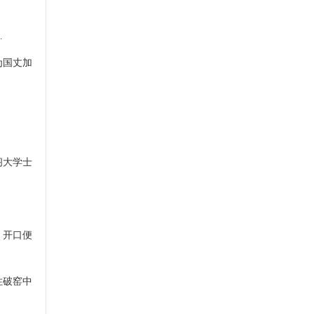
…
为国丈加
阁大学士
，开口便
住破窑中