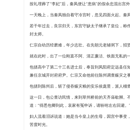
按礼埋葬了“李妃”后，秦凤便让“患病″的假余忠混出宫
一天晚上，当秦凤独自着守冷宫时，忽见四面火起。秦
若干年过去，良宗归天，东宫守缺太子继承了皇位，称
封太师。
仁宗自幼历经磨难，年少志壮。在先朝元老辅弼下，招
就在此时，出了一位刚直不阿、清正廉洁、铁面无私的一
包拯高中了第二十三名进士后，奉旨到凤阳府定远县任
兼任京城开封府府尹。仁宗又命他前往陈州调查赈灾之
包拯到陈州后，斩了侵吞赈灾粮的安乐侯庞昱，派人稽
这一日，包公查访民情，来到草州桥前的天齐庙歇脚。
道：“得悉包卿到此，哀家有冤申诉，请吩咐左右回避。
妇人流着泪诉说道：她是当今皇上的生母，因宫中事变
苦度时光。