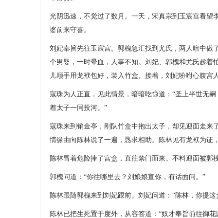
光阴迅速，不觉过了数月。一天，宋真宗到玉宸宫看望
婆前来守喜。
刘妃奉旨先往玉宸宫。郭槐急汇找到尤氏，两人暗中做
个男婴，一时晕血，人事不知。刘妃、郭槐和尤氏趁着
儿顺手用龙袱包好，装入竹盒。接着，刘妃吩咐心腹宫
寇珠为人正直，见此情景，暗暗吃惊道：“圣上半世无
着太子一同投河。”
寇珠来到销金亭，刚队竹盒中抱出太子，却见迎面走来了
情缘由向陈林说了一遍，恳求相助。陈林见有龙袱为证
陈林冒着危险捧了宫盒，直往禁门而来。不料迎面被郭
郭槐问道：“你往哪里去？刘娘娘宣你，有话面问。”
陈林跟随郭槐来到刘妃跟前。刘妃问道：“陈林，你提这
陈林已把生死置于度外，从容答道：“奴才奉旨前往御花