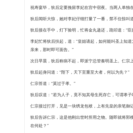
祝寿宴毕，狄后定要挽留李妃在宫中宿夜。当两人单独在
狄后闻听大惊，她对李妃仔细打量了一番，禁不住惊叫道
狄后接在手中，灯下验明，忙将金丸递还，跪叩道：“臣
李妃忙将狄后扶起，道：“皇姐请起，如何能叫圣上知道
亲来，那时即可面告。”
次日早晨，狄后称病不起，即派宁总管奏明圣上。仁宗
狄后起身问道：“陛下，天下至重至大者，何以为先？”
仁宗答道：“莫过于孝。”
狄后叹道：“若为人子，竟不知其母生死存亡，可谓孝子
仁宗接过打开，见是一块绣龙包袱，上有先皇的亲笔御
狄后告诉仁宗，这是他刚出世时所用之物。随即就将郭
在何处？”