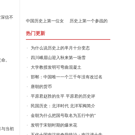
才深信不
中国历史上第一位女
历史上第一个参战的
军事家是谁
女子是谁
热门更新
为什么说历史上的芈月十分变态
四川峨眉山迎入秋来第一场雪
复命。
大学教授发明可弯曲混凝土
邯郸：中国唯一一个三千年没有改过名
唐朝的货币
平原君赵胜的生平 平原君的历史评
民国历史：北洋时代 北洋军阀简介
金朝为什么把国号取名为五行中的“
发明于宋朝时期的爆米花
答与当初
五代十国南汉的奇葩统治：南汉进士先