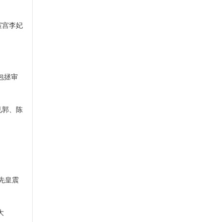
宸宫李妃
包拯审
见郭、陈
先皇震
大