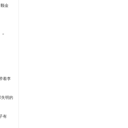
一颗金
。”
带着李
那失明的
子有