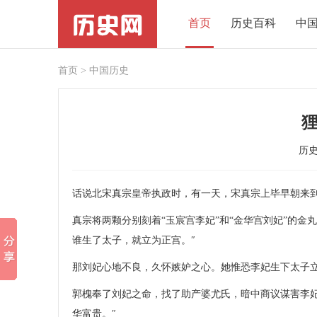
首页
历史百科
中
首页
>
中国历史
历
话说北宋真宗皇帝执政时，有一天，宋真宗上毕早朝来
真宗将两颗分别刻着“玉宸宫李妃”和“金华宫刘妃”的
谁生了太子，就立为正宫。″
那刘妃心地不良，久怀嫉妒之心。她惟恐李妃生下太子
郭槐奉了刘妃之命，找了助产婆尤氏，暗中商议谋害李妃
华富贵。″