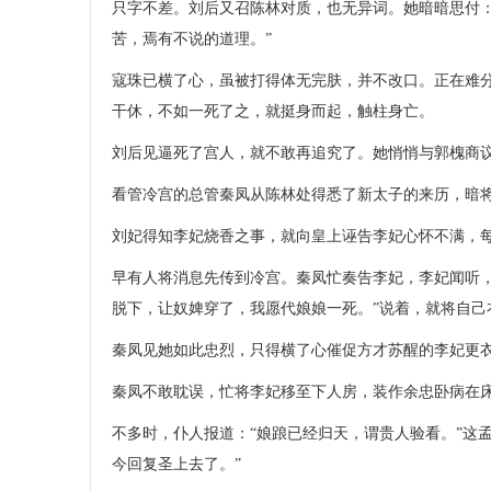
只字不差。刘后又召陈林对质，也无异词。她暗暗思付
苦，焉有不说的道理。”
寇珠已横了心，虽被打得体无完肤，并不改口。正在难
干休，不如一死了之，就挺身而起，触柱身亡。
刘后见逼死了宫人，就不敢再追究了。她悄悄与郭槐商
看管冷宫的总管秦凤从陈林处得悉了新太子的来历，暗将
刘妃得知李妃烧香之事，就向皇上诬告李妃心怀不满，
早有人将消息先传到冷宫。秦凤忙奏告李妃，李妃闻听
脱下，让奴婢穿了，我愿代娘娘一死。”说着，就将自己
秦凤见她如此忠烈，只得横了心催促方才苏醒的李妃更衣
秦凤不敢耽误，忙将李妃移至下人房，装作余忠卧病在
不多时，仆人报道：“娘踉已经归天，谓贵人验看。”这
今回复圣上去了。”