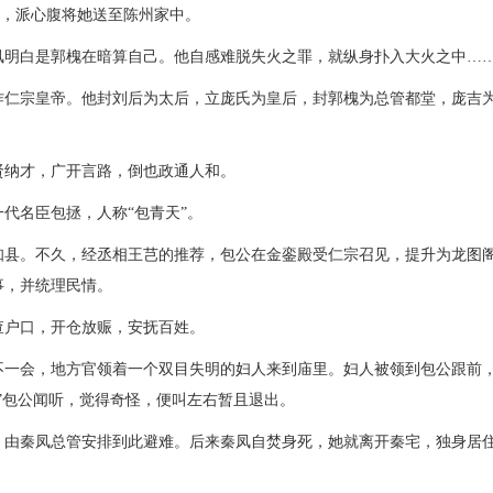
外，派心腹将她送至陈州家中。
凤明白是郭槐在暗算自己。他自感难脱失火之罪，就纵身扑入大火之中…
作仁宗皇帝。他封刘后为太后，立庞氏为皇后，封郭槐为总管都堂，庞吉
贤纳才，广开言路，倒也政通人和。
代名臣包拯，人称“包青天”。
知县。不久，经丞相王芑的推荐，包公在金銮殿受仁宗召见，提升为龙图
事，并统理民情。
查户口，开仓放赈，安抚百姓。
不一会，地方官领着一个双目失明的妇人来到庙里。妇人被领到包公跟前
”包公闻听，觉得奇怪，便叫左右暂且退出。
，由秦凤总管安排到此避难。后来秦凤自焚身死，她就离开秦宅，独身居