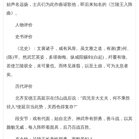
始声名远扬，士兵们为此作曲讴歌他，即后来知名的《兰陵王入阵
曲》。
人物评价
史书评价
《北史》：文襄诸子，咸有风骨。虽文雅之道，有谢(萧)何、
(陈)平。然武艺英姿，多堪御侮。纵咸阳赐剑(白起)，歼覆有徵。
若使兰陵获全，未可量也。而终见诛翦，以至土崩，可为太息者
矣。
历代评价
北齐安德王高延宗在邙山战后说：“四兄非大丈夫，何不乘胜
径入?使延宗当此势，关西色得复存?”
段安节：戏有代面，始自北齐。神武帝有胆勇，善斗战，以其
颜貌无威，每入阵即着面具，后乃百战百胜。