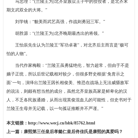
马忠理：“(兰陵王为)北齐皇族众王子中的佼佼者，是北齐末
期文武双全的大将。”
刘学铫：“貌美而武艺高强，作战则勇冠三军。”
胡胜源：“(兰陵王为)北齐晚期最杰出的将领。”
王怡辰先生认为兰陵王“军功卓著”，对北齐后主而言是“极可
怕的人物”。
当代作家梅毅：“兰陵王虽勇猛绝伦，智力超常，但由于不是
嫡子正统，所以后世记载相对较少，但很多
野史
根据‘免胄示之
面’一句，演绎出兰陵王因长相俊美、惟恐在战场上无法威慑敌军
的说法，则颇有想当然的成分，虽然北齐皇族高家是鲜卑化的汉
人，不乏各民族通婚，从而出现英俊混血儿的可能性，但史书对于
兰陵王生母并无记载，以一句孤证推断并不严谨。”
本文链接：
http://www.wecj.cn/lsbk/85762.html
上一篇：
康熙第三任皇后孝懿仁皇后佟佳氏是康熙的真爱吗？