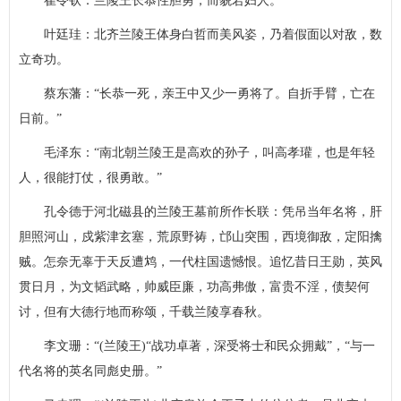
崔令钦：兰陵王长恭性胆勇，而貌若妇人。
叶廷珪：北齐兰陵王体身白哲而美风姿，乃着假面以对敌，数
立奇功。
蔡东藩：“长恭一死，亲王中又少一勇将了。自折手臂，亡在
日前。”
毛泽东：“南北朝兰陵王是高欢的孙子，叫高孝瓘，也是年轻
人，很能打仗，很勇敢。”
孔令德于河北磁县的兰陵王墓前所作长联：凭吊当年名将，肝
胆照河山，戍紫津玄塞，荒原野祷，邙山突围，西境御敌，定阳擒
贼。怎奈无辜于天反遭鸩，一代柱国遗憾恨。追忆昔日王勋，英风
贯日月，为文韬武略，帅威臣廉，功高弗傲，富贵不淫，债契何
讨，但有大德行地而称颂，千载兰陵享春秋。
李文珊：“(兰陵王)“战功卓著，深受将士和民众拥戴”，“与一
代名将的英名同彪史册。”