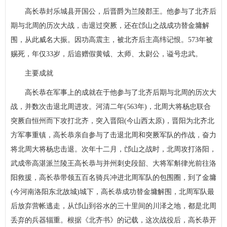
高长恭封乐城县开国公，后晋爵为兰陵郡王。他参与了北齐后
期与北周的历次大战，击退过突厥，还在邙山之战成功替金墉解
围，从此威名大振。因功高震主，被北齐后主高纬记恨。573年被
赐死，年仅33岁，后追赠假黄钺、太师、太尉公，谥号忠武。
主要成就
高长恭在军事上的成就在于他参与了北齐后期与北周的历次大
战，并数次击退北周进攻。河清二年(563年)，北周大将杨忠联合
突厥自恒州而下攻打北齐，突入晋阳(今山西太原)，晋阳为北齐北
方军事重镇，高长恭亲自参与了击退北周和突厥军队的作战，奋力
将北周大将杨忠击退。次年十二月，邙山之战时，北周攻打洛阳，
武成帝高湛派兰陵王高长恭与并州刺史段韶、大将军斛律光前往洛
阳救援，高长恭带领五百名骑兵冲进北周军队的包围圈，到了金墉
(今河南洛阳东北故城)城下，高长恭成功替金墉解围，北周军队最
后放弃营帐逃走，从邙山到谷水的三十里间的川泽之地，都是北周
丢弃的兵器辎重。根据《北齐书》的记载，这次战役后，高长恭开