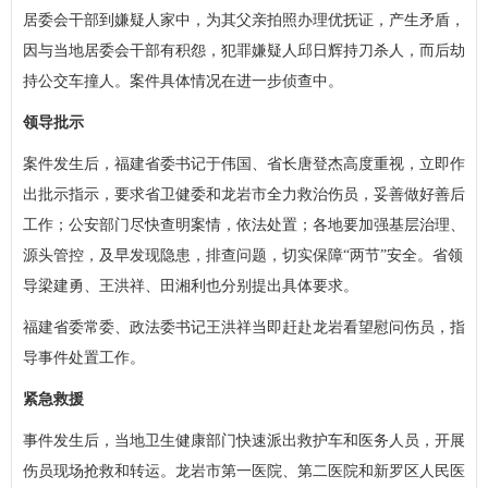
居委会干部到嫌疑人家中，为其父亲拍照办理优抚证，产生矛盾，
因与当地居委会干部有积怨，犯罪嫌疑人邱日辉持刀杀人，而后劫
持公交车撞人。案件具体情况在进一步侦查中。
领导批示
案件发生后，福建省委书记于伟国、省长唐登杰高度重视，立即作
出批示指示，要求省卫健委和龙岩市全力救治伤员，妥善做好善后
工作；公安部门尽快查明案情，依法处置；各地要加强基层治理、
源头管控，及早发现隐患，排查问题，切实保障“两节”安全。省领
导梁建勇、王洪祥、田湘利也分别提出具体要求。
福建省委常委、政法委书记王洪祥当即赶赴龙岩看望慰问伤员，指
导事件处置工作。
紧急救援
事件发生后，当地卫生健康部门快速派出救护车和医务人员，开展
伤员现场抢救和转运。龙岩市第一医院、第二医院和新罗区人民医