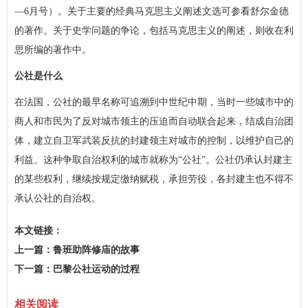
—6月号）。关于主要的经典马克思主义阐述文选可参看舒尔金德
的著作。关于史学问题的争论，包括马克思主义的阐述，则收在利
思所编的著作中。
公社是什么
在法国，公社的最早名称可追溯到中世纪中期，当时一些城市中的
商人和市民为了反对城市领主的压迫而自动联合起来，结成自治团
体，建立自卫军武装反抗的封建领主对城市的控制，以维护自己的
利益。这种争取自治权利的城市就称为“公社”。公社仍承认封建主
的某些权利，继续按规定缴纳赋税，承担劳役，各封建主也不得不
承认公社的自治权。
本文链接：
http://www.wecj.cn/lszz/43abc8a448235da63a8d032cdafaf844.html
上一篇：
鲁班助阵修庙的故事
下一篇：
巴黎公社运动的过程
相关阅读