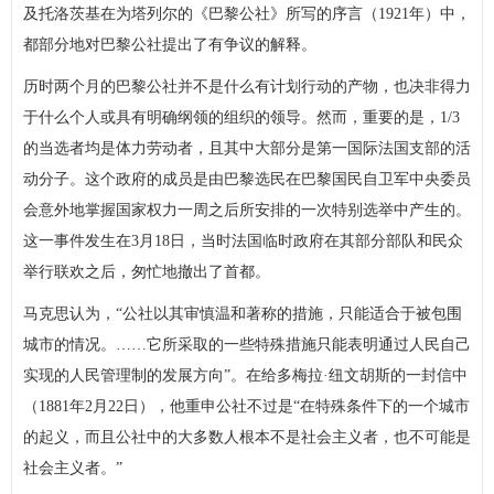
及托洛茨基在为塔列尔的《巴黎公社》所写的序言（1921年）中，
都部分地对巴黎公社提出了有争议的解释。
历时两个月的巴黎公社并不是什么有计划行动的产物，也决非得力
于什么个人或具有明确纲领的组织的领导。然而，重要的是，1/3
的当选者均是体力劳动者，且其中大部分是第一国际法国支部的活
动分子。这个政府的成员是由巴黎选民在巴黎国民自卫军中央委员
会意外地掌握国家权力一周之后所安排的一次特别选举中产生的。
这一事件发生在3月18日，当时法国临时政府在其部分部队和民众
举行联欢之后，匆忙地撤出了首都。
马克思认为，“公社以其审慎温和著称的措施，只能适合于被包围
城市的情况。……它所采取的一些特殊措施只能表明通过人民自己
实现的人民管理制的发展方向”。在给多梅拉·纽文胡斯的一封信中
（1881年2月22日），他重申公社不过是“在特殊条件下的一个城市
的起义，而且公社中的大多数人根本不是社会主义者，也不可能是
社会主义者。”