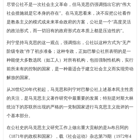
尽管公社不是一次社会主义革命，但马克思仍强调指出它的“伟大
社会措施就是它本身的存在”。在马克思看来，决不应把公社看作
是教条主义的模式或未来革命政府的方案，公社是一个“高度灵活
的政治形式，而一切旧有的政府形式在本质上都是压迫性的”。
列宁坚持马克思的这一观点，强调指出，公社以这种方式为“无产
阶级专政”作了初步准备；这种专政，正如巴黎公社所表明的是一
种能使大多数选民（如工人）对所有机构，包括强制性机构，实行
前所未有的控制的国家，是一种最适合于建立社会主义而实现劳动
解放的国家。
从20世纪20年代初起，马克思和列宁对巴黎公社上述基本民主性质
的关注，是马克思主义著作研究中最重要的发展；特别是对斯大林
统治下的苏联所出现的严格的一党制国家进行马克思主义批评的一
个基本部分。
在公社史的马克思主义研究工作上做出重大贡献的是Jo布吕阿的
《1871年的政权和国家》，载《社会运动》杂志第79期（1972年4