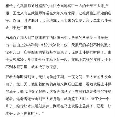
相传，玄武祖师通过精深的道法令当地富甲一方的士绅王太来折
服，王太来向玄武祖师许诺在大年来临之际，让祖师住进新建的庙
宇。然而，时进腊月，天寒地冻，王太来为实现诺言：拿出六斗黄
金用于赶工建庙。
当地百姓加入到了修建庙宇的队伍当中，放羊的从羊圈里将羊赶
出，往山上驮砖和河中结的大冰块，仅一天累死的羊就不计其数；
没有几日，庙宇四围的墙就基本结束了，该到上斗拱的时候了。由
于天气寒冷，斗拱部件根本粘不到一起。在地上熬好的皮胶，还上
不到木匠手里，就冻成了冰疙瘩。
眼看大年即将到来，无法向前赶工期。一夜之间，王太来的头发全
白了。第二天，他拖着疲惫的身躯来到珏山正顶，看着就要上斗拱
的庙宇，痛心地哭了起来，这哭声惊动了正在雕刻盘龙藻井的瘦弱
老者。这老者还未走到王太来身边，就听监工人叫：“来了快一个
月了，给你块木头雕刻藻井，到现在马上就要上藻井了，还是一块
木头，还不抓紧时间。”