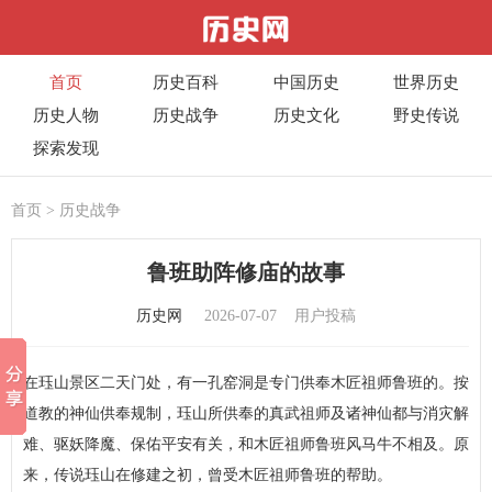
首页
历史百科
中国历史
世界历史
历史人物
历史战争
历史文化
野史传说
探索发现
首页
>
历史战争
鲁班助阵修庙的故事
历史网
2026-07-07
用户投稿
在珏山景区二天门处，有一孔窑洞是专门供奉木匠祖师鲁班的。按
道教的神仙供奉规制，珏山所供奉的真武祖师及诸神仙都与消灾解
难、驱妖降魔、保佑平安有关，和木匠祖师鲁班风马牛不相及。原
来，传说珏山在修建之初，曾受木匠祖师鲁班的帮助。