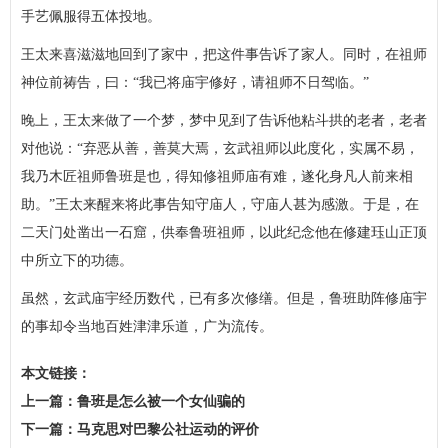
手艺佩服得五体投地。
王太来喜滋滋地回到了家中，把这件事告诉了家人。同时，在祖师
神位前祷告，曰：“我已将庙宇修好，请祖师不日驾临。”
晚上，王太来做了一个梦，梦中见到了告诉他粘斗拱的老者，老者
对他说：“弃恶从善，善莫大焉，玄武祖师以此度化，实属不易，
我乃木匠祖师鲁班是也，得知修祖师庙有难，遂化身凡人前来相
助。”王太来醒来将此事告知守庙人，守庙人甚为感激。于是，在
二天门处凿出一石窟，供奉鲁班祖师，以此纪念他在修建珏山正顶
中所立下的功德。
虽然，玄武庙宇经历数代，已有多次修缮。但是，鲁班助阵修庙宇
的事却令当地百姓津津乐道，广为流传。
本文链接：
http://www.wecj.cn/lszz/ce3b164f670bb84e6e3ff5e56c757726.html
上一篇：
鲁班是怎么被一个女仙骗的
下一篇：
马克思对巴黎公社运动的评价