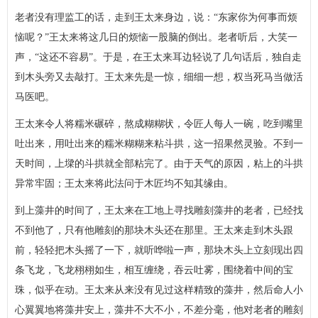
老者没有理监工的话，走到王太来身边，说：“东家你为何事而烦
恼呢？”王太来将这几日的烦恼一股脑的倒出。老者听后，大笑一
声，“这还不容易”。于是，在王太来耳边轻说了几句话后，独自走
到木头旁又去敲打。王太来先是一惊，细细一想，权当死马当做活
马医吧。
王太来令人将糯米碾碎，熬成糊糊状，令匠人每人一碗，吃到嘴里
吐出来，用吐出来的糯米糊糊来粘斗拱，这一招果然灵验。不到一
天时间，上墚的斗拱就全部粘完了。由于天气的原因，粘上的斗拱
异常牢固；王太来将此法问于木匠均不知其缘由。
到上藻井的时间了，王太来在工地上寻找雕刻藻井的老者，已经找
不到他了，只有他雕刻的那块木头还在那里。王太来走到木头跟
前，轻轻把木头摇了一下，就听哗啦一声，那块木头上立刻现出四
条飞龙，飞龙栩栩如生，相互缠绕，吞云吐雾，围绕着中间的宝
珠，似乎在动。王太来从来没有见过这样精致的藻井，然后命人小
心翼翼地将藻井安上，藻井不大不小，不差分毫，他对老者的雕刻