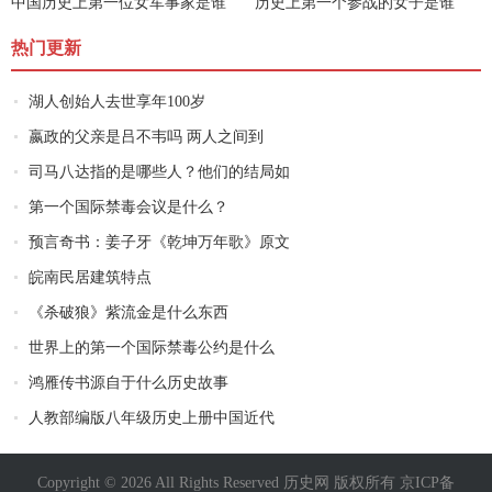
中国历史上第一位女军事家是谁
历史上第一个参战的女子是谁
热门更新
湖人创始人去世享年100岁
嬴政的父亲是吕不韦吗 两人之间到
司马八达指的是哪些人？他们的结局如
第一个国际禁毒会议是什么？
预言奇书：姜子牙《乾坤万年歌》原文
皖南民居建筑特点
《杀破狼》紫流金是什么东西
世界上的第一个国际禁毒公约是什么
鸿雁传书源自于什么历史故事
人教部编版八年级历史上册中国近代
Copyright © 2026 All Rights Reserved 历史网 版权所有
京ICP备