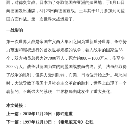
面，对德奥宣战。日本为了夺取德国在亚洲的殖民地，于8月15日
向德国发出通牒，8月23日向德国宣战。土耳其于11月参加到同盟
国方面作战。第一次世界大战爆发了。
一战影响
第一次世界大战是帝国主义两大集团之间为重新瓜分世界、争夺势
力范围和霸权进行的首次世界规模的战争，卷入战争的国家达38
个，双方动员总兵力达7000万人，死亡约800～1000万人，伤至少
2000万人。战争以德国为首的同盟国战败而告终。英、法虽然取得
了战争的胜利，但实力受到削弱，而美、日地位开始上升。与此同
时，大战导致了俄国十月社会主义革命的胜利，世界上出现了一个
崭新的、不断强大的苏联，世界格局由此发生了重大变化。
本文链接：
http://www.wecj.cn/lsbk/3583c47b6c317ca636b4ee9a72cfa2b6.html
上一篇：
2018年12月20日：陈玮逝世
下一篇：
1997年12月19日：《泰坦尼克号》公映