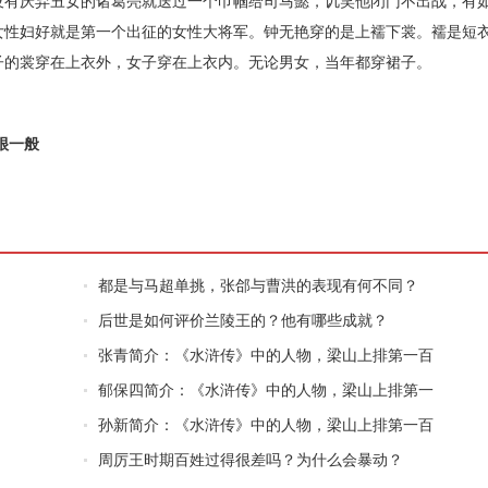
有厌弃丑女的诸葛亮就送过一个巾帼给司马懿，讥笑他闭门不出战，有
女性妇好就是第一个出征的女性大将军。钟无艳穿的是上襦下裳。襦是短
子的裳穿在上衣外，女子穿在上衣内。无论男女，当年都穿裙子。
很一般
都是与马超单挑，张郃与曹洪的表现有何不同？
后世是如何评价兰陵王的？他有哪些成就？
张青简介：《水浒传》中的人物，梁山上排第一百
郁保四简介：《水浒传》中的人物，梁山上排第一
孙新简介：《水浒传》中的人物，梁山上排第一百
周厉王时期百姓过得很差吗？为什么会暴动？