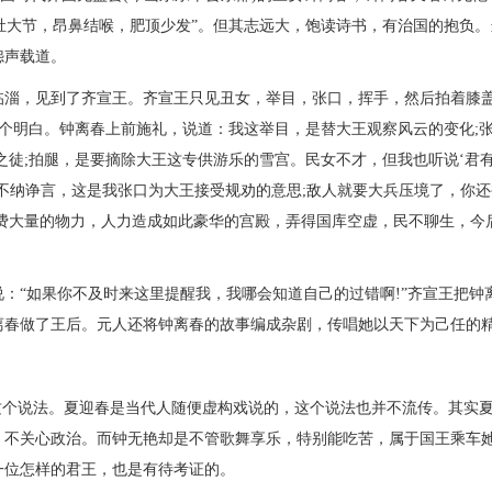
长肚大节，昂鼻结喉，肥顶少发”。但其志远大，饱读诗书，有治国的抱负
怨声载道。
淄，见到了齐宣王。齐宣王只见丑女，举目，张口，挥手，然后拍着膝
说个明白。钟离春上前施礼，说道：我这举目，是替大王观察风云的变化;
之徒;拍腿，是要摘除大王这专供游乐的雪宫。民女不才，但我也听说‘君
不纳诤言，这是我张口为大王接受规劝的意思;敌人就要大兵压境了，你还
费大量的物力，人力造成如此豪华的宫殿，弄得国库空虚，民不聊生，今
“如果你不及时来这里提醒我，我哪会知道自己的过错啊!”齐宣王把钟
离春做了王后。元人还将钟离春的故事编成杂剧，传唱她以天下为己任的
个说法。夏迎春是当代人随便虚构戏说的，这个说法也并不流传。其实
，不关心政治。而钟无艳却是不管歌舞享乐，特别能吃苦，属于国王乘车
一位怎样的君王，也是有待考证的。