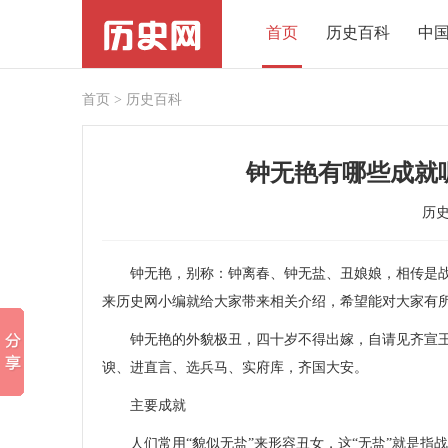
首页
历史百科
中
首页
>
历史百科
钟无艳有哪些成就
历
钟无艳，别称：钟离春、钟无盐、丑娘娘，相传是战国
来
历史
网小编就给大家带来相关介绍，希望能对大家有
钟无艳的外貌极丑，四十岁不得出嫁，自请见齐宣王
谀、进直言、选兵马、实府库，齐国大安。
主要成就
人们常用“貌似无盐”来形容丑女，这“无盐”就是指战