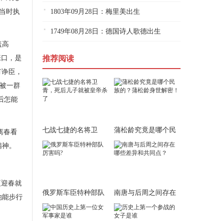
。当时执
1803年09月28日：梅里美出生
1749年08月28日：德国诗人歌德出生
盖高
张口，是
推荐阅读
有诤臣，
被一群
后怎能
七战七捷的名将卫
蒲松龄究竟是哪个民
离春看
青，死后儿子就被皇
族的？蒲松龄身世
精神。
夏迎春就
俄罗斯车臣特种部队
南唐与后周之间存在
她能步行
厉害吗?
哪些差异和共同