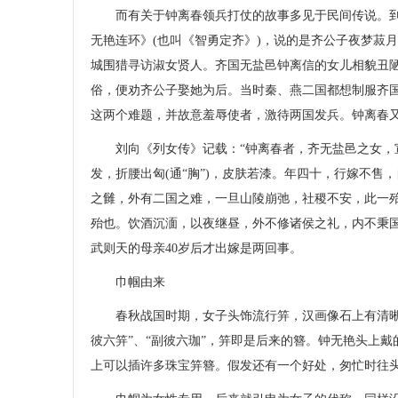
而有关于钟离春领兵打仗的故事多见于民间传说。到
无艳连环》(也叫《智勇定齐》)，说的是齐公子夜梦菽
城围猎寻访淑女贤人。齐国无盐邑钟离信的女儿相貌丑
俗，便劝齐公子娶她为后。当时秦、燕二国都想制服齐
这两个难题，并故意羞辱使者，激待两国发兵。钟离春
刘向《列女传》记载：“钟离春者，齐无盐邑之女，宣
发，折腰出匈(通“胸”)，皮肤若漆。年四十，行嫁不售，
之雠，外有二国之难，一旦山陵崩弛，社稷不安，此一
殆也。饮酒沉湎，以夜继昼，外不修诸侯之礼，内不秉国
武则天的母亲40岁后才出嫁是两回事。
巾帼由来
春秋战国时期，女子头饰流行笄，汉画像石上有清晰的
彼六笄”、“副彼六珈”，笄即是后来的簪。钟无艳头上戴
上可以插许多珠宝笄簪。假发还有一个好处，匆忙时往