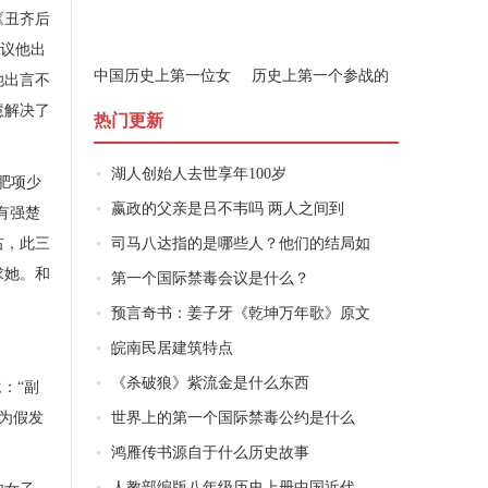
《丑齐后
建议他出
中国历史上第一位女
历史上第一个参战的
她出言不
军事家是谁
女子是谁
慧解决了
热门更新
湖人创始人去世享年100岁
肥项少
嬴政的父亲是吕不韦吗 两人之间到
有强楚
右，此三
司马八达指的是哪些人？他们的结局如
求她。和
第一个国际禁毒会议是什么？
预言奇书：姜子牙《乾坤万年歌》原文
皖南民居建筑特点
《杀破狼》紫流金是什么东西
：“副
因为假发
世界上的第一个国际禁毒公约是什么
鸿雁传书源自于什么历史故事
人教部编版八年级历史上册中国近代