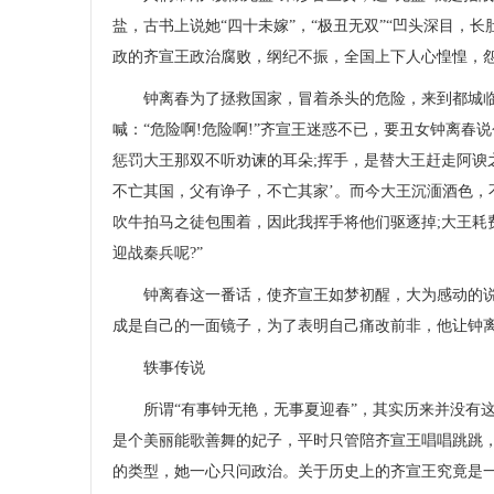
盐，古书上说她“四十未嫁”，“极丑无双”“凹头深目，
政的齐宣王政治腐败，纲纪不振，全国上下人心惶惶，
钟离春为了拯救国家，冒着杀头的危险，来到都城临
喊：“危险啊!危险啊!”齐宣王迷惑不已，要丑女钟离春
惩罚大王那双不听劝谏的耳朵;挥手，是替大王赶走阿谀
不亡其国，父有诤子，不亡其家’。而今大王沉湎酒色，
吹牛拍马之徒包围着，因此我挥手将他们驱逐掉;大王耗
迎战秦兵呢?”
钟离春这一番话，使齐宣王如梦初醒，大为感动的说：
成是自己的一面镜子，为了表明自己痛改前非，他让钟
轶事传说
所谓“有事钟无艳，无事夏迎春”，其实历来并没有这
是个美丽能歌善舞的妃子，平时只管陪齐宣王唱唱跳跳
的类型，她一心只问政治。关于历史上的齐宣王究竟是