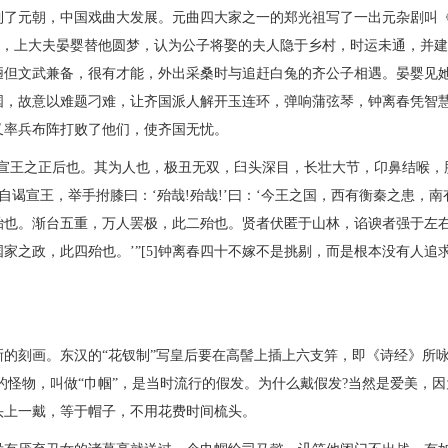
了元朝，中国戏曲大发展。元曲四大家之一的郑光祖写了一出元杂剧叫
月，上大夫晏婴替他圆梦，认为公子将娶的夫人隐于乡村，时运未通，并
陋但文武兼备，很有才能，外出采桑时与追赶白兔的齐公子相遇。晏婴见
国，故意以难题刁难，让齐国派人解开玉连环，弹响蒲弦琴，钟离春凭智
又率兵布阵打败了他们，使齐国无忧。
王之正后也。其为人也，极丑无双，臼头深目，长壮大节，卬鼻结喉，
自谒宣王，举手拊膝曰：‘殆哉!殆哉!’曰：‘今王之国，西有衡秦之患，南
殆也。渐台五重，万人罢极，此二殆也。贤者伏匿于山林，谄谀者强于左
家之政，此四殆也。’”[5]钟离春四十不嫁不是挑剔，而是根本没有人追
刻画。东汉的“花钗制”写皇后要在高髻上插上六支笄，即《诗经》所咏
的怪物，叫做“巾帼”，是当时流行的假发。为什么戴假发?当然是爱美，
头上一戴，等于帽子，不用花费时间梳头。