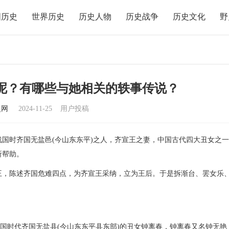
国历史
世界历史
历史人物
历史战争
历史文化
野
呢？有哪些与她相关的轶事传说？
史网
2024-11-25
用户投稿
时齐国无盐邑(今山东东平)之人，齐宣王之妻，中国古代四大丑女之一
所帮助。
，陈述齐国危难四点，为齐宣王采纳，立为王后。于是拆渐台、罢女乐
国时代齐国无盐县(今山东东平县东部)的丑女钟离春，钟离春又名钟无艳