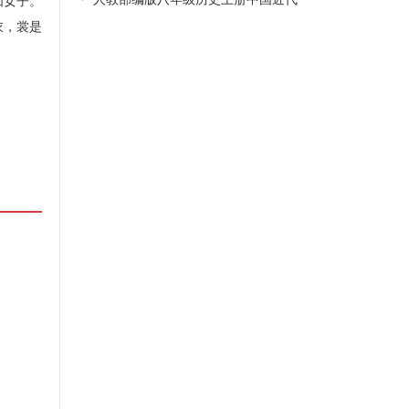
如女子。
衣，裳是