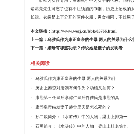
巾帼为女性专用，后来就引申为女子的代称。同样没
诸葛亮先生可忘了也有不让须眉的巾帼，历史上记载的
长裙。衣裳是上下分开的两件衣服，男女相同，不过男
本文链接：
http://www.wecj.cn/lsbk/85766.html
上一篇：
乌雅氏作为雍正皇帝的生母 两人的关系为什么
下一篇：
嫫母有哪些功绩？传说她是镜子的发明者
相关阅读
乌雅氏作为雍正皇帝的生母 两人的关系为什
历史上秦琼对唐朝有何作为？功绩又如何？
康熙第三任皇后孝懿仁皇后佟佳氏是康熙的真
康熙皇帝结发妻子赫舍里氏是怎么死的？
孙二娘简介：《水浒传》中的人物，梁山上排第一
石勇简介：《水浒传》中的人物，梁山上排名第九