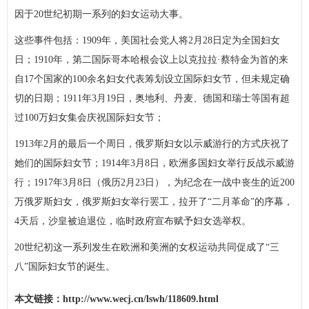
因于20世纪初期一系列的妇女运动大事。
这些事件包括：1909年，美国社会党人将2月28日定为全国妇女
日；1910年，第二国际哥本哈根会议上以克拉拉·蔡特金为首的来
自17个国家的100余名妇女代表筹划设立国际妇女节，但未规定确
切的日期；1911年3月19日，奥地利、丹麦、德国和瑞士等国有超
过100万妇女集会庆祝国际妇女节；
1913年2月的最后一个周日，俄罗斯妇女以示威游行的方式庆祝了
她们的国际妇女节；1914年3月8日，欧洲多国妇女举行反战示威游
行；1917年3月8日（俄历2月23日），为纪念在一战中丧生的近200
万俄罗斯妇女，俄罗斯妇女举行罢工，拉开了“二月革命”的序幕，
4天后，沙皇被迫退位，临时政府宣布赋予妇女选举权。
20世纪初这一系列发生在欧洲和美洲的女权运动共同促成了“三
八”国际妇女节的诞生。
本文链接：
http://www.wecj.cn/lswh/118609.html