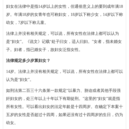
妇女在法律中是指14岁以上的女性，但通俗意义上的要到成年满18
岁。年满18岁的女青年也可称妇女，18岁以下称少女，14岁以下称
幼女，7岁以下称儿童。
法律上并没有相关规定，可以说，所有女性在法律上都可以认为
是“妇女”。《说文》记载“处子曰女，适人曰妇。”女者，指未婚女
子。妇者，指已婚女子，故妇女泛指女性。
法律规定多少岁算妇女？
14岁。法律上并没有相关规定，可以说，所有女性在法律上都可以
认为是“妇女”。
如刑法第二百三十六条第一款规定“以暴力、胁迫或者其他手段强
奸妇女的，处三年以上十年以下有期徒刑。”这里的“妇女”就是指
所有女性。可以看出妇女的法定年龄是十四周岁。在确定下本案十
五岁的女性是否超过十四周，如果还没有过十四周岁的生日，仍为
幼女。