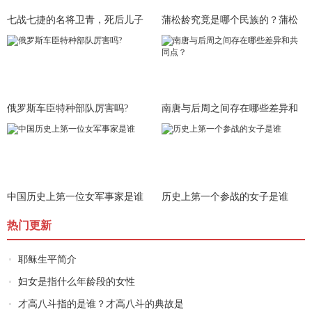
七战七捷的名将卫青，死后儿子
蒲松龄究竟是哪个民族的？蒲松
就被皇
龄身世
俄罗斯车臣特种部队厉害吗?
南唐与后周之间存在哪些差异和
共同
中国历史上第一位女军事家是谁
历史上第一个参战的女子是谁
热门更新
耶稣生平简介
妇女是指什么年龄段的女性
才高八斗指的是谁？才高八斗的典故是