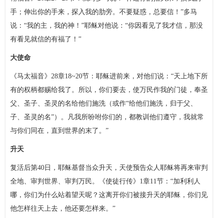
手；伸出你的手来，探入我的肋旁。不要疑惑，总要信！”多马
说：“我的主，我的神！”耶稣对他说：“你因看见了我才信，那没
有看见就信的有福了！”
大使命
《马太福音》28章18~20节：耶稣进前来，对他们说：“天上地下所
有的权柄都赐给我了。所以，你们要去，使万民作我的门徒，奉圣
父、圣子、圣灵的名给他们施洗（或作“给他们施洗，归于父、
子、圣灵的名”）。凡我所吩咐你们的，都教训他们遵守，我就常
与你们同在，直到世界的末了。”
升天
复活后第40日，耶稣基督当众升天，天使预告众人耶稣将再来审判
全地、审判世界、审判万民。《使徒行传》1章11节：“加利利人
哪，你们为什么站着望天呢？这离开你们被接升天的耶稣，你们见
他怎样往天上去，他还要怎样来。”