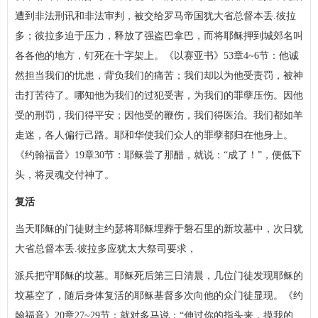
遭到非法刑讯和非法审判，被交给罗马帝国犹大省总督本丢.彼拉
多；彼拉多迫于压力，释放了强盗巴拿巴，而将耶稣押到城郊名叫
各各他的地方，钉死在十字架上。《以赛亚书》53章4~6节：他诚
然担当我们的忧患，背负我们的痛苦；我们却以为他受责罚，被神
击打苦待了。哪知他为我们的过犯受害，为我们的罪孽压伤。因他
受的刑罚，我们得平安；因他受的鞭伤，我们得医治。我们都如羊
走迷，各人偏行己路。耶和华使我们众人的罪孽都归在他身上。
《约翰福音》19章30节：耶稣尝了那醋，就说：“成了！”，便低下
头，将灵魂交付神了。
复活
当天耶稣的门徒财主约瑟将耶稣埋葬于磐石里的新坟墓中，次日犹
大省总督本丢.彼拉多应犹太大祭司要求，
派兵把守耶稣的坟墓。耶稣死后第三日清晨，几位门徒发现耶稣的
坟墓空了，随后身体复活的耶稣基督多次向他的众门徒显现。《约
翰福音》20章27~29节：就对多马说：“伸过你的指头来，摸我的