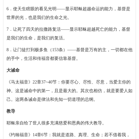
6．使天生瞎眼的看见光明——显示耶稣超越命运的能力，基督是
世界的光，也是我们的生命之光。
7．让死了四天的拉撒路复活——显示耶稣超越死亡的能力，基督
是我们的生命，是我们的复活。
8．让门徒打到极多鱼（153条）——基督是万有的主，一切都在他
的手中，生活和传福音都要信靠基督。
大诫命
《马太福音》22章37~40节：你要尽心、尽性、尽意，当爱主你的
神。这是诫命中的第一，且是最大的。其次也相仿，就是要爱人如
己。这两条诫命是律法和先知一切道理的总纲。
教导
耶稣亲自给了世人很多充满慈爱和恩典的伟大教导。
《约翰福音》14章6节：我就是道路、真理、生命；若不借着我，