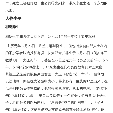
羊，死亡已经被打败，生命的曙光到来，带来永生之道一个永恒的
天国。
人物生平
耶稣降生
耶稣生年和具体日期不详，公元354年的一本拉丁文史籍称：
"主历元年12月25日，月望，耶稣降生。"但包括教会内部人士在内
的不少学者认为推算有误，认为耶稣并非生于12月25日（例如东正
教以1月6日为圣诞节），甚至也不是公元元年（另公元前4年、前6
年、前8年等多种说法）。耶稣出生在具有良好教育的木匠家庭，
其祖上是显赫的以色列国君主，大卫《弥迦书》5章2节：伯利恒、
以法他啊，你在犹大诸城中为小，将来必有一位从你那里出来，在
以色列中为我作掌权的；他的根源从亘古、从太初就有。《以赛亚
书》7章14节：因此，主自己要给你们一个兆头，必有童女怀孕生
子，给他起名叫以马内利。（意思是“神与我们同在”），《罗马
书》1章2~4节：这福音是神从前借众先知在圣经上所应许的。论