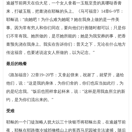
逾越节前两天在伯大尼，一个女人拿着一玉瓶至贵的真哪哒香膏
来，打破玉瓶，把膏浇在耶稣的头上。《马可福音》14章6~9节：
耶稣说：“由她吧！为什么难为她呢？她在我身上做的是一件美
事。因为常有穷人和你们同在，要向他们行善随时都可以；只是你
们不常有我。她所做的，是尽她所能的；她是为我安葬的事，把香
膏预先浇在我身上。我实在告诉你们：普天之下，无论在什么地方
传这福音，也要述说这女人所做的，以为记念。”
最后的晚餐
《路加福音》22章19~20节：又拿起饼来，祝谢了，就擘开，递给
他们，说：“这是我的身体，为你们舍的，你们也应当如此行，为
的是纪念我。”饭后也照样拿起杯来，说：“这杯是用我血所立的新
约，是为你们流出来的。”
受难
耶稣的一个门徒加略人犹大以三十块银币将耶稣出卖，在逾越节前
夜，耶稣在耶路撒冷城郊橄榄山上的客西马尼园被非法逮捕，随后