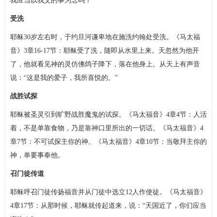
我应当以我父的事为念吗？”
受洗
耶稣30岁左右时，于约旦河谦卑地在施洗约翰处受洗。《马太福
音》3章16-17节：耶稣受了洗，随即从水里上来。天忽然为他开
了，他就看见神的灵仿佛鸽子降下，落在他身上。从天上有声音
说：“这是我的爱子，我所喜悦的。”
战胜试探
耶稣被圣灵引到旷野战胜魔鬼的试探。《马太福音》4章4节：人活
着，不是单靠食物，乃是靠神口里所出的一切话。《马太福音》4
章7节：不可试探主你的神。《马太福音》4章10节：当敬拜主你的
神，单要事奉他。
召门徒传道
耶稣呼召门徒传扬福音并从门徒中选立12人作使徒。《马太福音》
4章17节：从那时候，耶稣就传起道来，说：“天国近了，你们应当