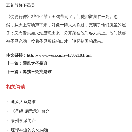
五旬节降下圣灵
《使徒行传》2章1~4节：五旬节到了，门徒都聚集在一处。忽
然，从天上有响声下来，好像一阵大风吹过，充满了他们所坐的屋
子；又有舌头如火焰显现出来，分开落在他们各人头上。他们就都
被圣灵充满，按着圣灵所赐的口才，说起别国的话来。
本文链接：
http://www.wecj.cn/lswh/93218.html
上一篇：
通风大圣是谁
下一篇：
禺狨王究竟是谁
相关阅读
通风大圣是谁
《圣经·启示录》简介
泰州学派简介
琉球神道的文化内涵