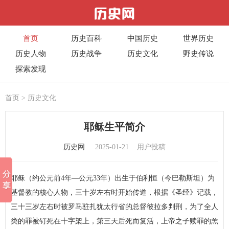
首页
历史百科
中国历史
世界历史
历史人物
历史战争
历史文化
野史传说
探索发现
首页
>
历史文化
耶稣生平简介
历史网
2025-01-21
用户投稿
耶稣（约公元前4年—公元33年）出生于伯利恒（今巴勒斯坦）为
基督教的核心人物，三十岁左右时开始传道，根据《圣经》记载，
三十三岁左右时被罗马驻扎犹太行省的总督彼拉多判刑，为了全人
类的罪被钉死在十字架上，第三天后死而复活，上帝之子赎罪的羔