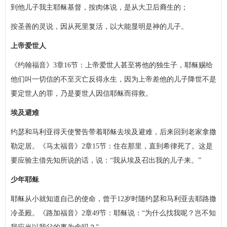
到他儿子我主耶稣基督，按肉体说，是从大卫后裔生的；
按圣善的灵说，因从死里复活，以大能显明是神的儿子。
上帝爱世人
《约翰福音》3章16节：上帝爱世人甚至将他的独生子，耶稣赐给
他们叫一切信的不至灭亡反得永生，因为上帝差他的儿子降世不是
要定世人的罪，乃是要世人因信耶稣而得救。
埃及避难
约瑟和马利亚得天使警告带着耶稣去埃及避难，后来回到老家拿撒
勒定居。《马太福音》2章15节：住在那里，直到希律死了。这是
要应验主借先知所说的话，说：“我从埃及召出我的儿子来。”
少年耶稣
耶稣从小就知道自己的使命，曾于12岁时随约瑟和马利亚去耶路撒
冷圣殿。《路加福音》2章49节：耶稣说：“为什么找我呢？岂不知