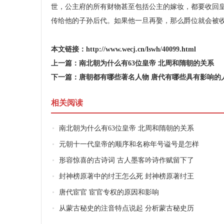
世，公主府的所有财物甚至包括公主的嫁妆，都要收回
传给他的子孙后代。如果他一旦再娶，那么爵位就会被
本文链接：
http://www.wecj.cn/lswh/40099.html
上一篇：
南北朝为什么有63位皇帝 北周和隋朝的关系
下一篇：
唐朝都有哪些著名人物 唐代有哪些具有影响的
相关阅读
南北朝为什么有63位皇帝 北周和隋朝的关系
元朝十一代皇帝的顺序和名称年号谥号是怎样
形容惊喜的古诗词 古人墨客吟诗作赋留下了
封神榜原著中的纣王怎么死 封神榜原著纣王
唐代宦官 宦官专权的原因和影响
从蒙古秘史的注音特点说起 分析蒙古秘史历