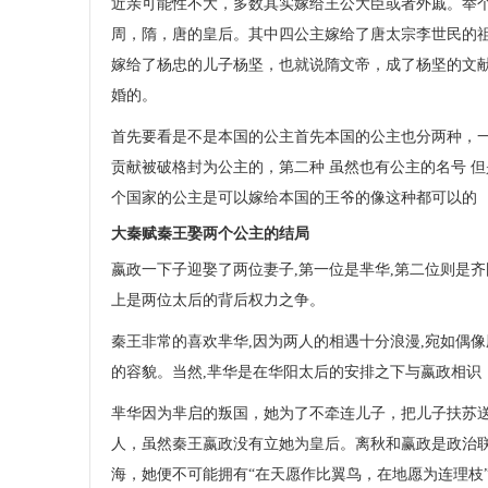
近亲可能性不大，多数其实嫁给王公大臣或者外戚。举个
周，隋，唐的皇后。其中四公主嫁给了唐太宗李世民的
嫁给了杨忠的儿子杨坚，也就说隋文帝，成了杨坚的文
婚的。
首先要看是不是本国的公主首先本国的公主也分两种，一
贡献被破格封为公主的，第二种 虽然也有公主的名号 
个国家的公主是可以嫁给本国的王爷的像这种都可以的
大秦赋秦王娶两个公主的结局
嬴政一下子迎娶了两位妻子,第一位是芈华,第二位则是齐
上是两位太后的背后权力之争。
秦王非常的喜欢芈华,因为两人的相遇十分浪漫,宛如偶像
的容貌。当然,芈华是在华阳太后的安排之下与嬴政相识
芈华因为芈启的叛国，她为了不牵连儿子，把儿子扶苏
人，虽然秦王嬴政没有立她为皇后。离秋和赢政是政治
海，她便不可能拥有“在天愿作比翼鸟，在地愿为连理枝