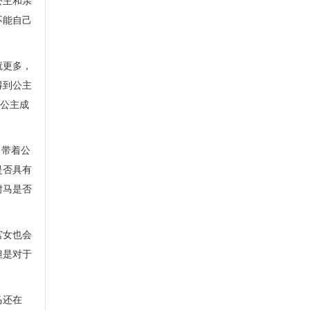
公主和亲
不能自己
就更多，
得到公主
跟公主成
，带着公
是否具有
驸马是否
宫女也会
但是对于
马还在