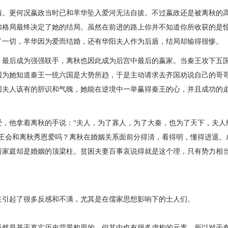
情。更何况嬴政当时已和芈华坠入爱河无法自拔。不过嬴政还是被离秋的
加格局最终决定了她的结局。虽然在前进的路上你并不知道你所收获的是
了一切，芈华因为爱而结婚，还有华阳夫人作为后盾，结局却输得很惨。
，最后成为强强联手，离秋也因此成为后宫中最后的嬴家。当秦王攻下五
因为她知道秦王一统六国是大势所趋，于是主动请求去齐国劝说自己的哥
国夫人该有的胆识和气魄，她能在逆境中一举赢得秦王的心，并且成功的
爱，他拿着离秋的手说：“夫人，为了寡人，为了大秦，也为了天下，夫人
秦王会和离秋秀恩爱吗？离秋在婚姻关系面前分得清，看得明，懂得进退。
而家庭却是婚姻的顶梁柱。贫困夫妻百事哀说得就是这个理，只有势力相
。
主引起了很多反感和不满，尤其是在儒家思想影响下的士人们。
虽然是基于真实历史背景构思的，但其中也有很多虚构的元素，所以对于