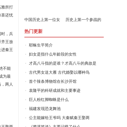
高雅所打
惊喜还忧
中国历史上第一位女
历史上第一个参战的
军事家是谁
女子是谁
热门更新
国时，兵
哥齐王放
耶稣生平简介
走进秦王
妇女是指什么年龄段的女性
才高八斗指的是谁？才高八斗的典故是
绝不能
古代男女送大雁 古代婚娶以哪种鸟
成为最
首个辣条博物馆在长沙开馆
当，两人
袁隆平的科研成就和主要事迹
巨人粉红脚蜘蛛是什么
福建发现恐龙舞池
公主能嫁给王爷吗 大秦赋秦王娶两
秦王娶两
《梦溪笔谈》主要记载了什么