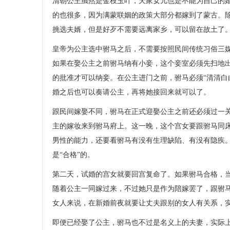
清朝公主虽然是金枝玉叶，天家女儿也是不能为自己的
的也很多，因为满蒙联姻的政策大部分都嫁到了蒙古。
挑选夫婿，但是好歹不需要远离家乡，可以留在故土了
皇帝为公主选中驸马之后，不需要按照民间传统习俗三
如果在娶公主之前驸马纳有小妾，这个妾室必须先扫地
的批准才可以纳妾。在公主进门之前，驸马必须“清清白
婚之后也可以奏请公主，再将她接回来就可以了。
跟民间嫁娶不同，驸马在正式迎娶公主之前还必须过一关
主的嫁妆来到驸马府上。这一晚，这个宫女要跟驸马同
男性的能力，还要看驸马有没有生理缺陷、有没有隐疾
是“合格”的。
第二天，试婚的宫女就要回宫复命了。如果驸马合格，
随着公主一同嫁过来，不过她只是作为陪嫁罢了，跟驸
女人来说，在新婚前夜就要让丈夫跟别的女人有关系，
即便已经娶了公主，驸马也不过是名义上的夫妻，实际