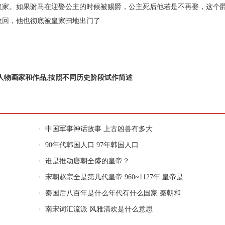
皇家。如果驸马在迎娶公主的时候被赐爵，公主死后他若是不再娶，这个
收回，他也彻底被皇家扫地出门了
人物画家和作品,按照不同历史阶段试作简述
中国军事神话故事 上古凶兽有多大
90年代韩国人口 97年韩国人口
谁是推动唐朝全盛的皇帝？
宋朝赵宗全是第几代皇帝 960~1127年 皇帝是
秦国后八百年是什么年代有什么国家 秦朝和
南宋词汇流派 风雅清欢是什么意思