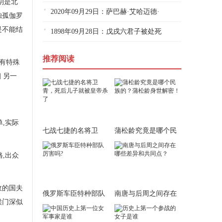
别是北
2020年09月29日：萨巴赫·艾哈迈德·
独孤伽罗
是不能结
1898年09月28日：戊戌六君子被处死
推荐阅读
有特殊
 另一
,实际
七战七捷的名将卫
蒲松龄究竟是哪个民
青，死后儿子就被皇
族的？蒲松龄身世
,出众
政的国夫
俄罗斯车臣特种部队
南唐与后周之间存在
侯门深似
厉害吗?
哪些差异和共同