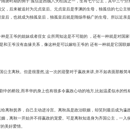
隋唐时期的例子:孤信是西魏八大柱国之一，生有七个公主，其中三个分
祖父，后来被追封为元贞皇后。元贞皇后是李渊的生母，独孤信的七公主
献皇后，也就成为独孤皇后，独孤皇后就是隋炀帝杨广的生母。所以近亲
种是王爷的姐妹或者侄女 众所周知这是不可能的 ，还有一种就是对国家
但是和王爷没有血缘关系，像这种是可以嫁给王爷的 还有一种就是它国联姻
国公主离秋。但是很显然,这一次的迎娶对于嬴政来讲,并不如表面那般简单
剧中的桥段,而芈华的身上也有很多令嬴政心动的地方,比如温柔似水的性格
送给离秋抚养，自己主动进冷宫。离秋虽是政治联姻，却笑到最后成为瀛
联姻，离秋一开始并不得嬴政的宠爱。可是离秋知道身为齐国公主，一入
”的美好爱情。