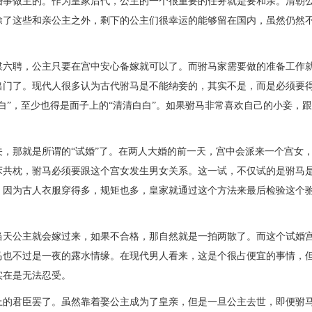
婚事做主的。作为皇家后代，公主的一个很重要的任务就是要和亲。清朝
除了这些和亲公主之外，剩下的公主们很幸运的能够留在国内，虽然仍然
。
媒六聘，公主只要在宫中安心备嫁就可以了。而驸马家需要做的准备工作
出门了。现代人很多认为古代驸马是不能纳妾的，其实不是，而是必须要
白”，至少也得是面子上的“清清白白”。如果驸马非常喜欢自己的小妾，
，那就是所谓的“试婚”了。在两人大婚的前一天，宫中会派来一个宫女
床共枕，驸马必须要跟这个宫女发生男女关系。这一试，不仅试的是驸马
。因为古人衣服穿得多，规矩也多，皇家就通过这个方法来最后检验这个
当天公主就会嫁过来，如果不合格，那自然就是一拍两散了。而这个试婚
马也不过是一夜的露水情缘。在现代男人看来，这是个很占便宜的事情，
实在是无法忍受。
上的君臣罢了。虽然靠着娶公主成为了皇亲，但是一旦公主去世，即便驸