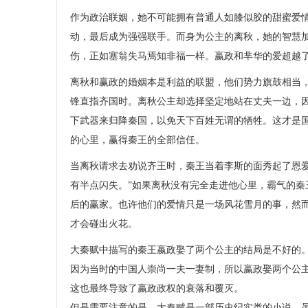
作为政治联姻，她不可能拥有普通人如膝似胶的甜蜜爱
动，最后成为强强联手。而身为公主的离秋，她的智慧
伤，正如塞翁失马焉知非福一样。嬴政和芈华的爱超越
离秋和赢政的婚姻本是利益的联盟，他们势力旗鼓相当
锋直指齐国时。离秋公主却选择坚定地站在丈夫一边，
下武器来归降秦国，以免天下百姓无谓的牺牲。这才是
的心里，赢得秦王的全部信任。
当离秋请求去劝说齐王时，秦王当着李斯的面秀起了恩
有半点闪失。”如果离秋没有完全走进他心里，霸气的
后的赢家。也许他们的爱情只是一场风花雪月的事，然
才会碰出火花。
大秦赋中描写的秦王嬴政娶了两个公主的结局是不好的
因为当时的中国人崇尚一夫一妻制，所以嬴政娶两个公
这也最终导致了嬴政政权的衰落和覆灭。
但是需要注意的是，大秦赋是一部
历史
纪实类的小说，