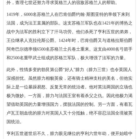
外，查理七世还努力寻求英格兰人的宿敌苏格兰人的帮助。
1419年，6000名苏格兰人在巴肯伯爵约翰·斯图亚特的率领下来到
法国，成为法王直属的部队。这支苏格兰军队也在1421年的博热之
战中为法军的胜利立下了汗马功劳。他们杀死了亨利五世的弟弟，
王位继承人克拉伦斯公爵。1424年时，巴肯伯爵又与道格拉斯伯爵
阿奇巴尔德率领6500名苏格兰士兵卷土重来。这支由4000名弓箭手
和2500名重甲武士组成的苏格兰军队，极大增强了法军的力量。
此外，性情多变的勃艮第公爵“好人”腓力（腓力三世）也令英国人
深感担忧。虽然腓力相貌英俊，还有骑士精神支柱的美名，但他实
际上是一位暴躁易怒、反复无常的统治者。他对英法两国的立场也
极为微妙。一方面，腓力与法国王室有着杀父之仇。因此他极力渴
望借助英国的力量增强国力，摆脱法国的控制。另一方面，有着瓦
卢瓦王朝血统的腓力对英国人又十分抵触，绝不容忍法国全境被英
国统治。
亨利五世逝世后不久，腓力眼见继位的亨利六世年幼，便开始暗中