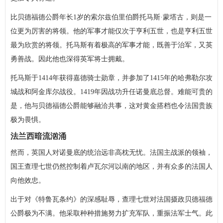
比贝德福德公爵年长1岁的索尔兹伯里伯爵托马斯·蒙塔古，则是一
位更为厉害的将领。他的军事才能仅次于亨利五世，也是亨利五世
最为欣赏的将领。托马斯有着极高的军事才能，既善于治军，又英
勇善战。因此他也深得英军将士拥戴。
托马斯于1414年获得嘉德骑士勋章，并参加了1415年的哈弗勒尔攻
城战和阿金库尔战役。1419年因战功升任诺曼底总督。难能可贵的
是，他与贝德福德公爵能够融洽共事，这对黄金搭档也令法国贵族
极为畏惧。
法兰西暗流汹涌
然而，英国人对诺曼底的统治远非高枕无忧。法国主战派的领袖，
国王查理七世仍然控制着卢瓦尔河以南的地区，并有众多的法国人
向他效忠。
出于对《特鲁瓦条约》的深感耻辱，查理七世对法国摄政贝德福德
公爵极为不满。他采取种种措施努力扩充军队，重振法军士气。此