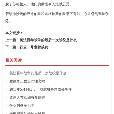
脱了苏格兰人。他们的傲慢令人难以忍受。
若殒命沙场的巴肯伯爵和道格拉斯伯爵泉下有知，心里必然五味杂
陈。
本文链接：
http://www.wecj.cn/lswh/22bd7d84d1c2e5ba61ef78b38ab1b20c.html
上一篇：
英法百年战争的最后一次战役是什么
下一篇：
行云二号发射成功
相关阅读
英法百年战争的最后一次战役是什么
爱德华二世是同性恋吗
2018年5月14日：川航航班备降成都事件
柔然人在欧洲有多厉害
什么叫做羊毛党
池田屋事件的始末过程