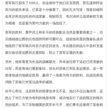
英军则只损失了1600人。但这相对于他们在克雷西、普瓦捷和阿金
库尔的损失来说，已算是十分惨重了。因此瓦夫写道：我曾目睹阿
金库尔和克拉旺的作战景象，相较而言，韦尔讷伊之战堪称双方最
为艰难、也是最为势均力敌的一场战役了。
英军的胜利，重甲武士和长弓的经典配合当然是重要因素之一，但
贝德福德公爵的出色指挥同样可圈可点。战前他布置的预备队成功
地抵挡了联军骑兵对后方的迂回攻击，并在随后的战斗中及时支援
索尔兹伯里伯爵的左翼部队，防止了英军左翼的失败。
另外，他有着更为长远的战略眼光，并未放任部下追赶已经溃败的
法军，而是将他们重新集结，掉头对苏格兰军队发起围攻。这一举
措使他成功地锁定胜局，赢得了一场更为伟大的胜利。此战也彻底
消除了苏格兰对英法战争的威胁。
但平心而论，法苏联军的部署也并无不妥。他们不仅以逸待劳，还
抢占了对己方较为有利的地形布阵，成功地实行了战前既定的骑兵
包抄战术。为了压制侧翼的英军长弓手，他们事先还雇佣了装备精