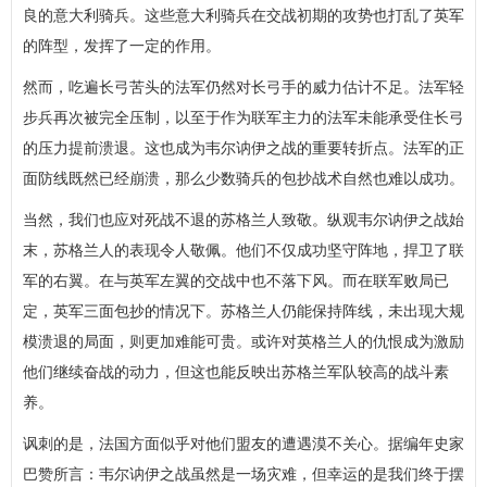
良的意大利骑兵。这些意大利骑兵在交战初期的攻势也打乱了英军
的阵型，发挥了一定的作用。
然而，吃遍长弓苦头的法军仍然对长弓手的威力估计不足。法军轻
步兵再次被完全压制，以至于作为联军主力的法军未能承受住长弓
的压力提前溃退。这也成为韦尔讷伊之战的重要转折点。法军的正
面防线既然已经崩溃，那么少数骑兵的包抄战术自然也难以成功。
当然，我们也应对死战不退的苏格兰人致敬。纵观韦尔讷伊之战始
末，苏格兰人的表现令人敬佩。他们不仅成功坚守阵地，捍卫了联
军的右翼。在与英军左翼的交战中也不落下风。而在联军败局已
定，英军三面包抄的情况下。苏格兰人仍能保持阵线，未出现大规
模溃退的局面，则更加难能可贵。或许对英格兰人的仇恨成为激励
他们继续奋战的动力，但这也能反映出苏格兰军队较高的战斗素
养。
讽刺的是，法国方面似乎对他们盟友的遭遇漠不关心。据编年史家
巴赞所言：韦尔讷伊之战虽然是一场灾难，但幸运的是我们终于摆