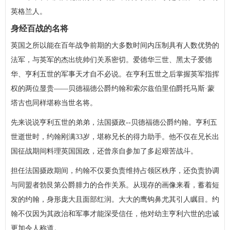
英格兰人。
身经百战的名将
英国之所以能在百年战争前期的大多数时间内压制具有人数优势的
法军，与英军的杰出统帅们关系密切。爱德华三世、黑太子爱德
华、亨利五世的军事天才自不必说。在亨利五世之后掌握英军指挥
权的两位显贵——贝德福德公爵约翰和索尔兹伯里伯爵托马斯·蒙
塔古也同样堪称当世名将。
先来说说亨利五世的弟弟，法国摄政--贝德福德公爵约翰。亨利五
世逝世时，约翰刚满33岁，堪称兄长的得力助手。他不仅在兄长出
国征战期间料理英国国政，还曾亲自参加了多起艰苦战斗。
担任法国摄政期间，约翰不仅要负责维持占领区秩序，还负责协调
与同盟者勃艮第公爵腓力的合作关系。从现存的画像来看，蓄着短
发的约翰，身形庞大且面部红润。大大的鹰钩鼻尤其引人瞩目。约
翰不仅因为其政治和军事才能深受信任，他对幼主亨利六世的忠诚
更加令人称道。