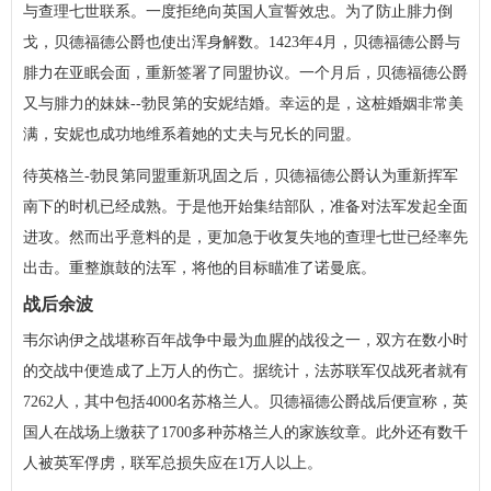
与查理七世联系。一度拒绝向英国人宣誓效忠。为了防止腓力倒
戈，贝德福德公爵也使出浑身解数。1423年4月，贝德福德公爵与
腓力在亚眠会面，重新签署了同盟协议。一个月后，贝德福德公爵
又与腓力的妹妹--勃艮第的安妮结婚。幸运的是，这桩婚姻非常美
满，安妮也成功地维系着她的丈夫与兄长的同盟。
待英格兰-勃艮第同盟重新巩固之后，贝德福德公爵认为重新挥军
南下的时机已经成熟。于是他开始集结部队，准备对法军发起全面
进攻。然而出乎意料的是，更加急于收复失地的查理七世已经率先
出击。重整旗鼓的法军，将他的目标瞄准了诺曼底。
战后余波
韦尔讷伊之战堪称百年战争中最为血腥的战役之一，双方在数小时
的交战中便造成了上万人的伤亡。据统计，法苏联军仅战死者就有
7262人，其中包括4000名苏格兰人。贝德福德公爵战后便宣称，英
国人在战场上缴获了1700多种苏格兰人的家族纹章。此外还有数千
人被英军俘虏，联军总损失应在1万人以上。