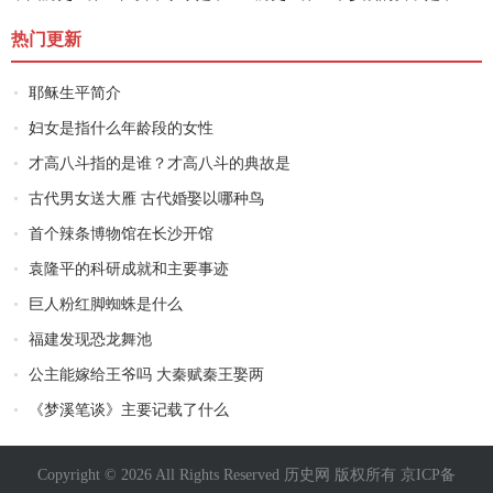
热门更新
耶稣生平简介
妇女是指什么年龄段的女性
才高八斗指的是谁？才高八斗的典故是
古代男女送大雁 古代婚娶以哪种鸟
首个辣条博物馆在长沙开馆
袁隆平的科研成就和主要事迹
巨人粉红脚蜘蛛是什么
福建发现恐龙舞池
公主能嫁给王爷吗 大秦赋秦王娶两
《梦溪笔谈》主要记载了什么
Copyright © 2026 All Rights Reserved 历史网 版权所有
京ICP备