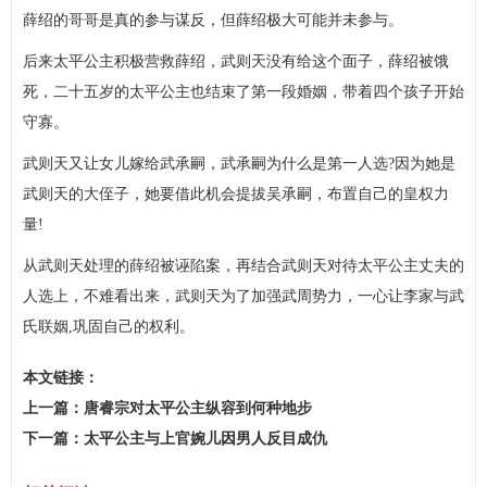
薛绍的哥哥是真的参与谋反，但薛绍极大可能并未参与。
后来太平公主积极营救薛绍，武则天没有给这个面子，薛绍被饿
死，二十五岁的太平公主也结束了第一段婚姻，带着四个孩子开始
守寡。
武则天又让女儿嫁给武承嗣，武承嗣为什么是第一人选?因为她是
武则天的大侄子，她要借此机会提拔吴承嗣，布置自己的皇权力
量!
从武则天处理的薛绍被诬陷案，再结合武则天对待太平公主丈夫的
人选上，不难看出来，武则天为了加强武周势力，一心让李家与武
氏联姻,巩固自己的权利。
本文链接：
http://www.wecj.cn/lswh/71c45e896c766c140fd3bb33dff38bcc.html
上一篇：
唐睿宗对太平公主纵容到何种地步
下一篇：
太平公主与上官婉儿因男人反目成仇