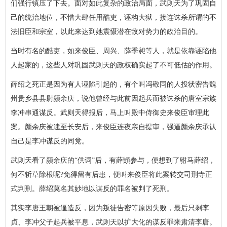
们强行镇压了下去。面对如此复杂的政治局面，武则天为了巩固自
己的统治地位，不惜大肆任用酷吏，诬构大狱，接连诛杀所谓的不
法旧臣和宗室，以此来达到她震慑潜在敌对势力的政治目的。
当时有名的酷吏，如来俊臣、周兴、薛季昶等人，就是依靠诬陷他
人起家的，这些人对巩固武则天的政权确实起了不可低估的作用。
薛绍之死正是因为有人诬陷引起的，有个叫冯敬同的人投状密告魏
州贵乡县县尉颜余庆，说他曾经与此前因起兵而被诛杀的唐室宗族
李冲串通谋反。武则天得报后，马上叫殿中侍御史来俊臣审理此
案。颜余庆被逮至长安后，来俊臣连夜亲自提审，强逼颜余庆承认
自己是李冲谋反的同党。
武则天看了颜余庆的“供词”后，有薛顗参与，便想到了驸马薛绍，
何不斩草除根呢?免得留有后患，便叫来俊臣将此案转交司刑寺正
式判刑。薛绍莫名其妙地以谋反的罪名被判了死刑。
其实李唐王朝被逼造反，因为叛徒告密等原因失败，最后只剩李
贞、李冲父子起兵被平息，武则天以扩大化的谋反罪来肃清李唐。