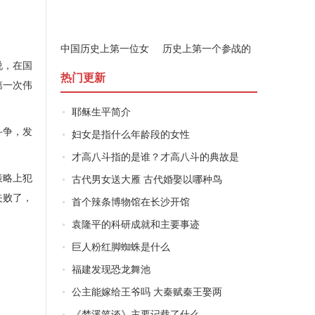
中国历史上第一位女
历史上第一个参战的
说，在国
军事家是谁
女子是谁
热门更新
第一次伟
耶稣生平简介
斗争，发
妇女是指什么年龄段的女性
才高八斗指的是谁？才高八斗的典故是
策略上犯
古代男女送大雁 古代婚娶以哪种鸟
失败了，
首个辣条博物馆在长沙开馆
袁隆平的科研成就和主要事迹
巨人粉红脚蜘蛛是什么
福建发现恐龙舞池
公主能嫁给王爷吗 大秦赋秦王娶两
《梦溪笔谈》主要记载了什么