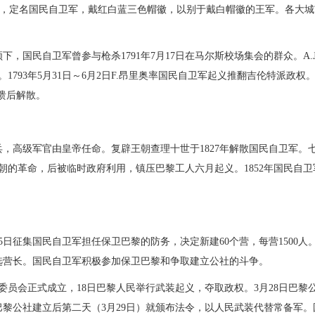
耶特为总司令，定名国民自卫军，戴红白蓝三色帽徽，以别于戴白帽徽的王军。各大
国民自卫军曾参与枪杀1791年7月17日在马尔斯校场集会的群众。A.J
1793年5月31日～6月2日F.昂里奥率国民自卫军起义推翻吉伦特派政权。1
溃后解散。
兵，高级军官由皇帝任命。复辟王朝查理十世于1827年解散国民自卫军。
王朝的革命，后被临时政府利用，镇压巴黎工人六月起义。1852年国民自卫
5日征集国民自卫军担任保卫巴黎的防务，决定新建60个营，每营1500人
当选营长。国民自卫军积极参加保卫巴黎和争取建立公社的斗争。
央委员会正式成立，18日巴黎人民举行武装起义，夺取政权。3月28日巴黎
黎公社建立后第二天（3月29日）就颁布法令，以人民武装代替常备军。