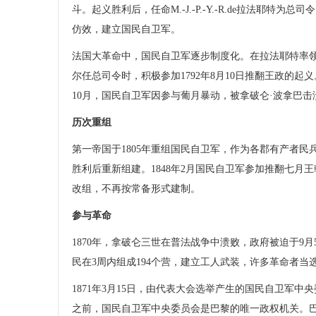
斗。起义胜利后，任命M.-J.-P.-Y.-R.de拉法
仿效，建立国民自卫军。
法国大革命中，国民自卫军逐步制度化。在拉法耶特率领下，
尔任总司令时，积极参加1792年8月10日推翻王政的起义。
10月，国民自卫军因参与葡月暴动，被拿破仑·波拿巴击
历次重组
第一帝国于1805年重组国民自卫军，作为各郡有产者民
胜利后重新组建。1848年2月国民自卫军参加推翻七月
改组，不再按常备形式建制。
参与革命
1870年，拿破仑三世在普法战争中溃败，政府被迫于9月
民在3周内组成194个营，建立工人武装，许多革命者
1871年3月15日，由代表大会选举产生的国民自卫军中
之前，国民自卫军中央委员会是巴黎的唯一政权机关。巴