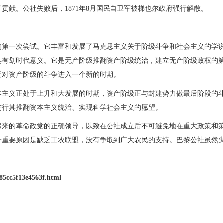
贡献。公社失败后，1871年8月国民自卫军被梯也尔政府强行解散。
的第一次尝试。它丰富和发展了马克思主义关于阶级斗争和社会主义的学
具有划时代意义。它是无产阶级推翻资产阶级统治，建立无产阶级政权的
反对资产阶级的斗争进入一个新的时期。
本主义正处于上升和大发展的时期，资产阶级正与封建势力做最后阶段的
进行其推翻资本主义统治、实现科学社会主义的愿望。
起来的革命政党的正确领导，以致在公社成立后不可避免地在重大政策和
个重要原因是缺乏工农联盟，没有争取到广大农民的支持。巴黎公社虽然
85cc5f13e4563f.html