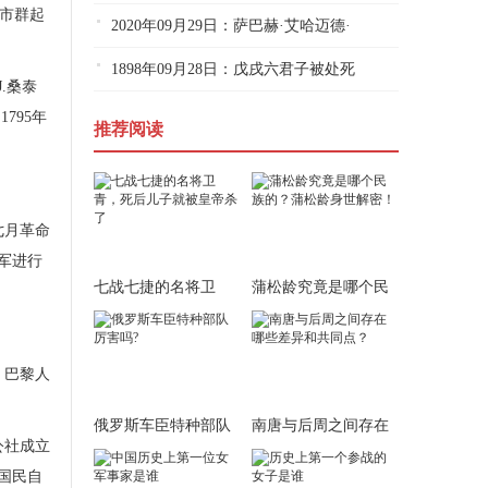
城市群起
2020年09月29日：萨巴赫·艾哈迈德·
1898年09月28日：戊戌六君子被处死
.桑泰
795年
推荐阅读
七月革命
军进行
七战七捷的名将卫
蒲松龄究竟是哪个民
青，死后儿子就被皇
族的？蒲松龄身世
。巴黎人
俄罗斯车臣特种部队
南唐与后周之间存在
公社成立
厉害吗?
哪些差异和共同
国民自