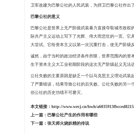
卫军改建为巴黎公社的人民武装，为捍卫巴黎公社作出了
巴黎公社的意义
巴黎公社是世界上无产阶级武装暴力直接夺取城市政权
际共产主义运动上写下了光辉、伟大而悲壮的一页。它
大尝试。它给资本主义以第一次沉重打击，使无产阶级
诚然，由于当时的政治经济条件所限，世界范围内的资
生于资本主义大工业初期阶段的这次无产阶级起义无法
公社失败的主要原因是缺乏一个以马克思主义理论武装
了严重错误，结果导致公社的后失败。公社失败的另一
但公社的历史功绩不可磨灭。
本文链接：
http://www.wecj.cn/lswh/a6035913fbcced8215
上一篇：
巴黎公社产生的作用有哪些
下一篇：
张天师火烧妖精的传说